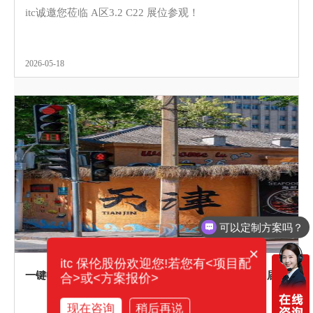
itc诚邀您莅临 A区3.2 C22 展位参观！
2026-05-18
可以定制方案吗？
你们电话多少？
×
itc 保伦股份欢迎您!若您有<项目配
一键收藏，参观无忧！超实用逛展攻略助你畅游第27届全国医院建设大会！5月23日，itc保伦股份与您不见不散~
合>或<方案报价>
现在咨询
稍后再说