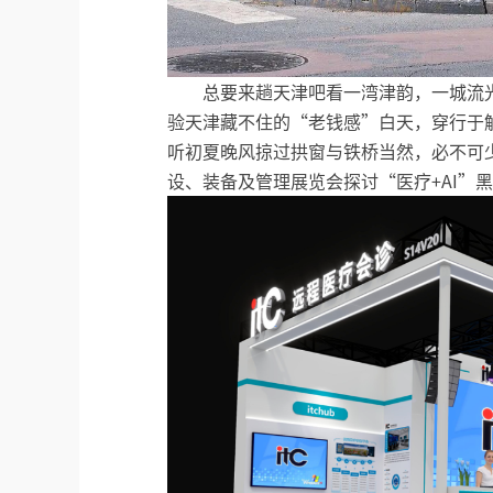
总要来趟天津吧看一湾津韵，一城流
验天津藏不住的“老钱感”白天，穿行于
听初夏晚风掠过拱窗与铁桥当然，必不可
设、装备及管理展览会探讨“医疗+AI”