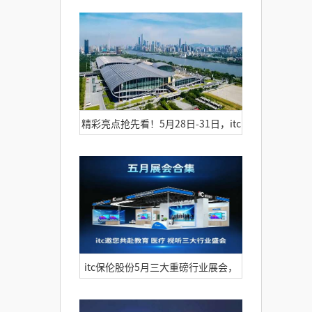
彩亮相第64届高等教育博览会！
精彩亮点抢先看！5月28日-31日，itc
邀您共赴2026年广州国际专业灯光、
音响展览会
itc保伦股份5月三大重磅行业展会，
邀您赴约！