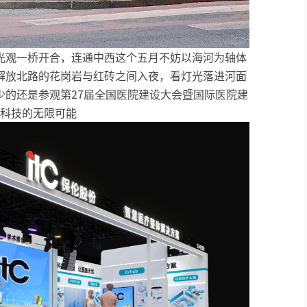
光观一桥开合，连通中西这个五月不妨以海河为轴体
解放北路的花岗岩与红砖之间入夜，看灯光落进河面
少的还是参观第27届全国医院建设大会暨国际医院建
黑科技的无限可能