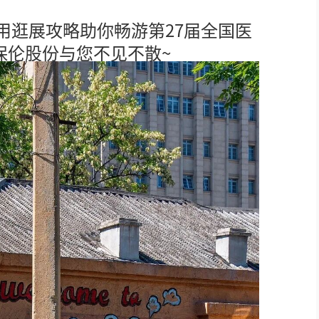
用逛展攻略助你畅游第27届全国医
LED柔性屏
c保伦股份与您不见不散~
LED地砖显示屏
AI智慧LED一体机系统
LED配件