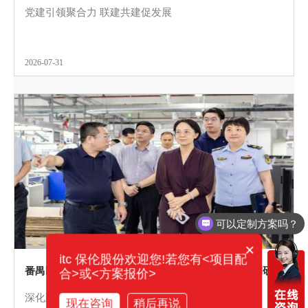
党建引领聚合力 联建共建促发展
2026-07-31
你们电话多少？
×
itc 保伦股份欢迎您!若您有<项目配
番禺区市场监督管理局联合广检集团赴itc保伦股份调研考察，共促音视频产业高质量发展
合>或<方案报价>
深化政企协同联动，扎实推进“质量强区”战略落地
现在咨询
稍后再说