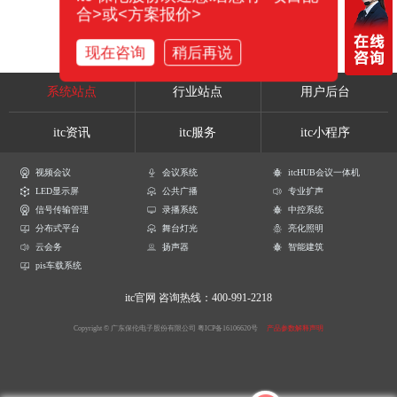
合>或<方案报价>
现在咨询
稍后再说
系统站点
行业站点
用户后台
itc资讯
itc服务
itc小程序
视频会议
会议系统
itcHUB会议一体机
LED显示屏
公共广播
专业扩声
信号传输管理
录播系统
中控系统
分布式平台
舞台灯光
亮化照明
云会务
扬声器
智能建筑
pis车载系统
itc官网
咨询热线：400-991-2218
Copyright © 广东保伦电子股份有限公司
粤ICP备16106620号
产品参数解释声明