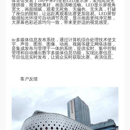
体育馆安装了180平米P3全彩LED显示屏，采用高清无
缝拼接，视觉效果好，画面清晰流畅。LED显示屏视角
宽大，画面细腻，观看无死角、无偏色、无失真，打破
了座位的限制，让远距离观看比赛更加容易。LED屏智
能感知光环境可自动调节亮度，显示画面更纯净完整，
大屏幕色彩还原均匀一致，带来更舒适的视觉感受。
itc多媒体信息发布系统，通过计算机综合处理技术使文
字、声音、图形、图像、动画、视频等建立网络连接，
是集成发布与管理于一体的系统，提供实时、集中控制
管理和自动播出数字多媒体信息功能，实现比赛信息、
节目信息实时发布，让观众实时获取比赛、表演信息。
客户反馈