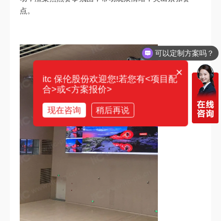
点。
可以定制方案吗？
×
itc 保伦股份欢迎您!若您有<项目配
合>或<方案报价>
现在咨询
稍后再说