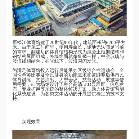
原松江体育馆建于20世纪90年代，建筑面积约6200平方
米。由于施工时间早，使用寿命长，场地无法满足当前
的需求。翻建后的体育馆结构形式为混凝土框架结构和
钢结构屋面组成，外墙饰面就像鱼鳞一样，中空玻璃与
波浪线相结合，在光线下，波浪闪闪发光。
为满足体育馆投入运行后能承办区级综合性运动会、全
国性单项比赛及全民健身的功能需求和兼顾赛后供市民
体育训练、文艺演出、大型会议、慈善活动、展览等使
用需要，itc为场馆设计了融合高清LED显示屏、信息发
布、专业扩声等系统的整体解决方案，助力体育馆智能
化系统建设，为各类文体活动的开展提供稳定的技术支
持。
实现效果