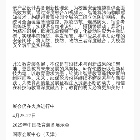
该产品设计具备创新性理念，为校园安全难题提供全面
高效方案。通过深度融合AI视频云、智能算法与物联感
知技术，构建起覆盖校园全域的三维立体防护网络。系
统可全面覆盖智能监控、欺凌防范、烟感防火、宿舍考
勤等场景，实现语音精准识别，广播预警联动，异常行
为精准识别，欺凌现象预警干预，化被动响应为主动防
御，实现事前预防、事发预警、事中应急和事后处理的
安全闭环，将人防、技防、物防三者深度融合，为校园
安全筑牢坚实根基。
此次教育装备展，不仅是前沿技术与创新成果的汇聚
地，更是教育未来发展的风向标。itc保伦股份以创新科
技为笔，以教育需求为墨，绘就出智慧教育蓬勃发展的
绚丽画卷。未来，itc保伦股份将继续不懈探索与创新实
践，为教育高质量发展征程注入源源不断的动力，相信
在科技与教育深度融合下，教育的明天必将更加美好！
展会仍在火热进行中
4月25-27日
2025年中国教育装备展示会
国家会展中心（天津）