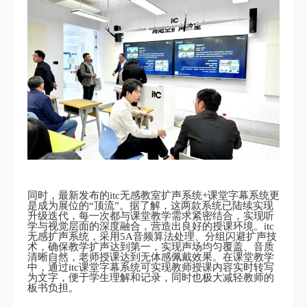
同时，最新发布的itc无感教室扩声系统+课堂字幕系统更
是成为展位的“顶流”。据了解，这两款系统已陆续实现
升级迭代，每一次都与课堂教学需求紧密结合，实现听
学与视觉层面的深度融合，营造出良好的授课环境。itc
无感扩声系统，采用5A音频算法处理、分组闪避扩声技
术，确保教学扩声达到第一，实现声场均匀覆盖、音质
清晰自然，老师授课达到无体感佩戴效果。在课堂教学
中，通过itc课堂字幕系统可实现教师授课内容实时转写
为文字，便于学生理解和记录，同时也极大减轻教师的
板书负担。