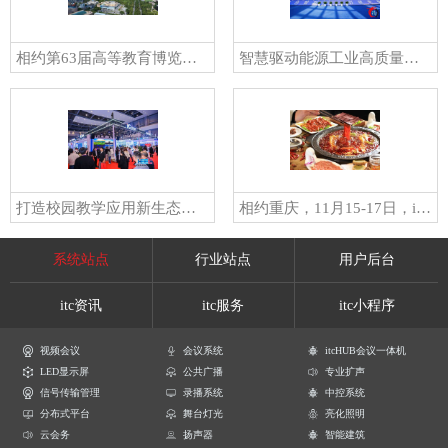
相约第63届高等教育博览会|来吉林长春看展、citywalk！
智慧驱动能源工业高质量发展！itc精彩亮相第23届太原煤炭展！
打造校园教学应用新生态！itc高人气亮相第62届中国高等教育博览会！
相约重庆，11月15-17日，itc邀您共赴第62届中国高等教育博览会！
系统站点
行业站点
用户后台
itc资讯
itc服务
itc小程序
视频会议
会议系统
itcHUB会议一体机
LED显示屏
公共广播
专业扩声
信号传输管理
录播系统
中控系统
分布式平台
舞台灯光
亮化照明
云会务
扬声器
智能建筑