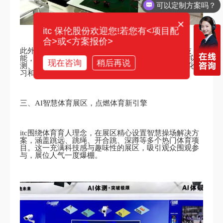
你们电话多少？
×
itc 保伦股份欢迎您!若您有<项目配
合>或<方案报价>
此外，系统还有效赋能教育全场景，提升学生实验技
能，培养科学探究精神，通过“自由学、专项练、模拟
现在咨询
稍后再说
测、在线考、智能评”这一创新模式，真正实现个性化学
习和自主发展。
三、AI智慧体育展区，点燃体育新引擎
itc围绕体育育人理念，在展区精心设置智慧操场解决方
案，涵盖跳远、跳绳、开合跳、深蹲等多个热门体育项
目。这一充满科技感与趣味性的展区，吸引观众围观参
与，展位人气一度爆棚。