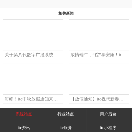
相关新闻
关于第八代数字广播系统采购项目的公告
浓情端午，“粽”享安康！itc保伦股份端午放假通知来喽~
叮咚！itc中秋放假通知来喽~请查收！
【放假通知】itc祝您新春快乐，龙腾虎跃幸福年！
系统站点
行业站点
用户后台
itc资讯
itc服务
itc小程序