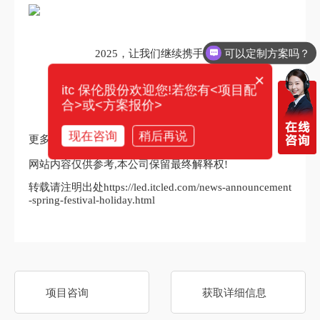
可以定制方案吗？
2025，让我们继续携手并肩
×
共赴新征程，再创新佳绩
itc 保伦股份欢迎您!若您有<项目配
合>或<方案报价>
现在咨询
稍后再说
更多行业资讯请关注《itc保伦股份》公众号
网站内容仅供参考,本公司保留最终解释权!
转载请注明出处https://led.itcled.com/news-announcement
-spring-festival-holiday.html
项目咨询
获取详细信息