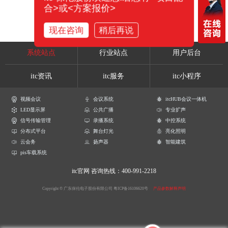
合>或<方案报价>
现在咨询
稍后再说
系统站点
行业站点
用户后台
itc资讯
itc服务
itc小程序
视频会议
会议系统
itcHUB会议一体机
LED显示屏
公共广播
专业扩声
信号传输管理
录播系统
中控系统
分布式平台
舞台灯光
亮化照明
云会务
扬声器
智能建筑
pis车载系统
itc官网
咨询热线：400-991-2218
Copyright © 广东保伦电子股份有限公司
粤ICP备16106620号
产品参数解释声明