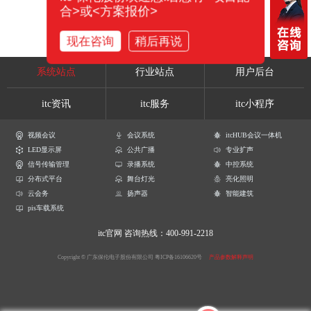
合>或<方案报价>
现在咨询
稍后再说
系统站点
行业站点
用户后台
itc资讯
itc服务
itc小程序
视频会议
会议系统
itcHUB会议一体机
LED显示屏
公共广播
专业扩声
信号传输管理
录播系统
中控系统
分布式平台
舞台灯光
亮化照明
云会务
扬声器
智能建筑
pis车载系统
itc官网
咨询热线：400-991-2218
Copyright © 广东保伦电子股份有限公司
粤ICP备16106620号
产品参数解释声明