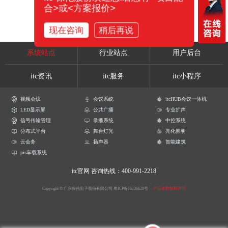
合>或<方案报价>
现在咨询
稍后再说
系统站点
行业站点
用户后台
itc资讯
itc服务
itc小程序
视频会议
会议系统
itcHUB会议一体机
LED显示屏
公共广播
专业扩声
信号传输管理
录播系统
中控系统
分布式平台
舞台灯光
亮化照明
云会务
扬声器
智能建筑
pis车载系统
itc官网
咨询热线：400-991-2218
Copyright © 广东保伦电子股份有限公司
粤ICP备16106620号
产品参数解释声明