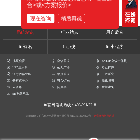
合>或<方案报价>
现在咨询
稍后再说
系统站点
行业站点
用户后台
itc资讯
itc服务
itc小程序
视频会议
会议系统
itcHUB会议一体机
LED显示屏
公共广播
专业扩声
信号传输管理
录播系统
中控系统
分布式平台
舞台灯光
亮化照明
云会务
扬声器
智能建筑
pis车载系统
itc官网
咨询热线：400-991-2218
Copyright © 广东保伦电子股份有限公司
粤ICP备16106620号
产品参数解释声明