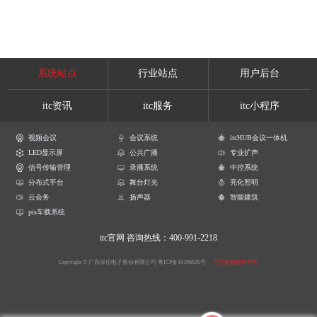
系统站点
行业站点
用户后台
itc资讯
itc服务
itc小程序
视频会议
会议系统
itcHUB会议一体机
LED显示屏
公共广播
专业扩声
信号传输管理
录播系统
中控系统
分布式平台
舞台灯光
亮化照明
云会务
扬声器
智能建筑
pis车载系统
itc官网
咨询热线：400-991-2218
Copyright © 广东保伦电子股份有限公司
粤ICP备16106620号
产品参数解释声明