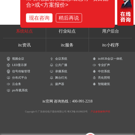
合>或<方案报价>
现在咨询
稍后再说
系统站点
行业站点
用户后台
itc资讯
itc服务
itc小程序
视频会议
会议系统
itcHUB会议一体机
LED显示屏
公共广播
专业扩声
信号传输管理
录播系统
中控系统
分布式平台
舞台灯光
亮化照明
云会务
扬声器
智能建筑
pis车载系统
itc官网
咨询热线：400-991-2218
Copyright © 广东保伦电子股份有限公司
粤ICP备16106620号
产品参数解释声明