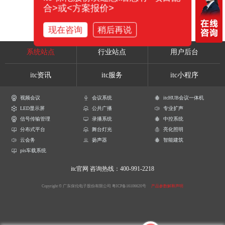
合>或<方案报价>
现在咨询
稍后再说
系统站点
行业站点
用户后台
itc资讯
itc服务
itc小程序
视频会议
会议系统
itcHUB会议一体机
LED显示屏
公共广播
专业扩声
信号传输管理
录播系统
中控系统
分布式平台
舞台灯光
亮化照明
云会务
扬声器
智能建筑
pis车载系统
itc官网
咨询热线：400-991-2218
Copyright © 广东保伦电子股份有限公司
粤ICP备16106620号
产品参数解释声明