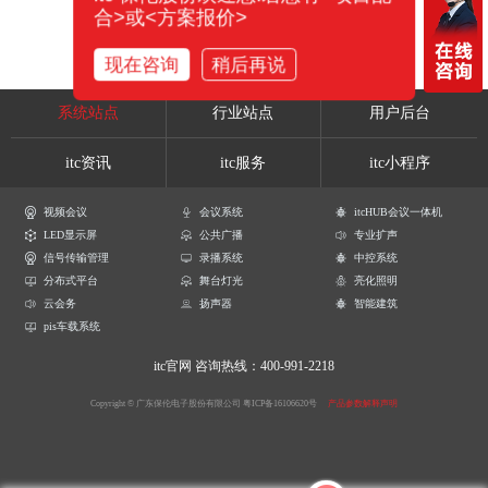
合>或<方案报价>
现在咨询
稍后再说
系统站点
行业站点
用户后台
itc资讯
itc服务
itc小程序
视频会议
会议系统
itcHUB会议一体机
LED显示屏
公共广播
专业扩声
信号传输管理
录播系统
中控系统
分布式平台
舞台灯光
亮化照明
云会务
扬声器
智能建筑
pis车载系统
itc官网
咨询热线：400-991-2218
Copyright © 广东保伦电子股份有限公司
粤ICP备16106620号
产品参数解释声明