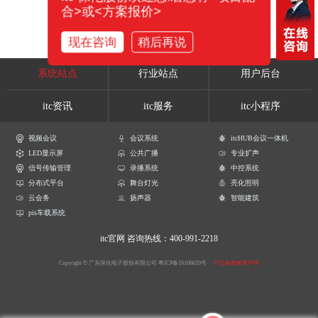
合>或<方案报价>
现在咨询
稍后再说
系统站点
行业站点
用户后台
itc资讯
itc服务
itc小程序
视频会议
会议系统
itcHUB会议一体机
LED显示屏
公共广播
专业扩声
信号传输管理
录播系统
中控系统
分布式平台
舞台灯光
亮化照明
云会务
扬声器
智能建筑
pis车载系统
itc官网
咨询热线：400-991-2218
Copyright © 广东保伦电子股份有限公司
粤ICP备16106620号
产品参数解释声明