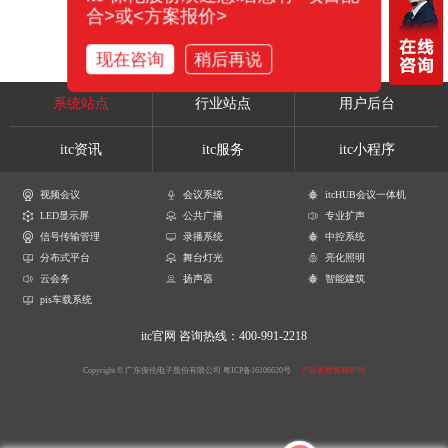
合>或<方案报价>
现在咨询
稍后再说
系统站点
行业站点
用户后台
itc资讯
itc服务
itc小程序
视频会议
会议系统
itcHUB会议一体机
LED显示屏
公共广播
专业扩声
信号传输管理
录播系统
中控系统
分布式平台
舞台灯光
亮化照明
云会务
扬声器
智能建筑
pis车载系统
itc官网
咨询热线：400-991-2218
Copyright © 广东保伦电子股份有限公司
粤ICP备16106620号
产品参数解释声明