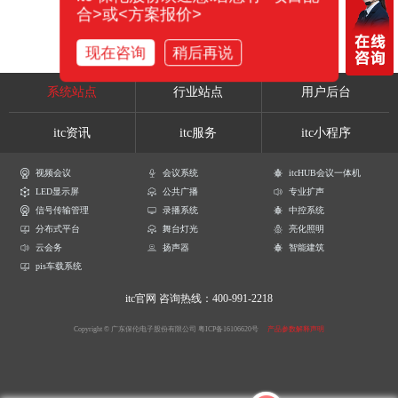
合>或<方案报价>
现在咨询
稍后再说
系统站点
行业站点
用户后台
itc资讯
itc服务
itc小程序
视频会议
会议系统
itcHUB会议一体机
LED显示屏
公共广播
专业扩声
信号传输管理
录播系统
中控系统
分布式平台
舞台灯光
亮化照明
云会务
扬声器
智能建筑
pis车载系统
itc官网
咨询热线：400-991-2218
Copyright © 广东保伦电子股份有限公司
粤ICP备16106620号
产品参数解释声明