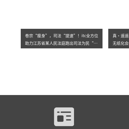
卷宗“瘦身”，司法“提速”！itc全方位
真·遥遥
助力江苏省某人民法庭跑出司法为民“加
无纸化会
速度”
企打造一