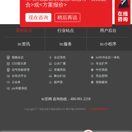
合>或<方案报价>
现在咨询
稍后再说
系统站点
行业站点
用户后台
itc资讯
itc服务
itc小程序
视频会议
会议系统
itcHUB会议一体机
LED显示屏
公共广播
专业扩声
信号传输管理
录播系统
中控系统
分布式平台
舞台灯光
亮化照明
云会务
扬声器
智能建筑
pis车载系统
itc官网
咨询热线：400-991-2218
Copyright © 广东保伦电子股份有限公司
粤ICP备16106620号
产品参数解释声明