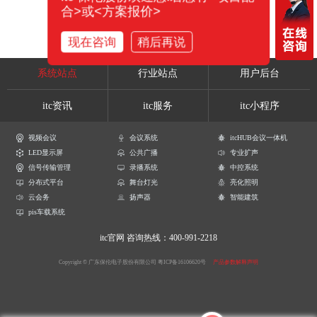
合>或<方案报价>
现在咨询
稍后再说
系统站点
行业站点
用户后台
itc资讯
itc服务
itc小程序
视频会议
会议系统
itcHUB会议一体机
LED显示屏
公共广播
专业扩声
信号传输管理
录播系统
中控系统
分布式平台
舞台灯光
亮化照明
云会务
扬声器
智能建筑
pis车载系统
itc官网
咨询热线：400-991-2218
Copyright © 广东保伦电子股份有限公司
粤ICP备16106620号
产品参数解释声明