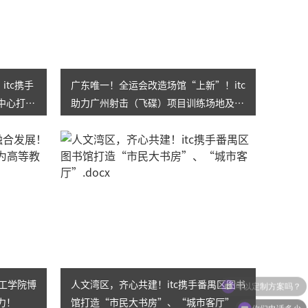
itc携手
广东唯一！全运会改造场馆“上新”！itc
中心打造
助力广州射击（飞碟）项目训练场地及比
赛场地智能化建设！
理工学院博
人文湾区，齐心共建！itc携手番禺区图书
力！
馆打造“市民大书房”、“城市客厅”
你们电话多少