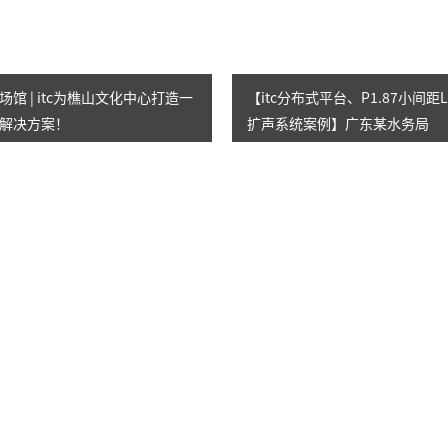
馆 | itc为樵山文化中心打造一
【itc分布式平台、P1.87小间距
解决方案！
扩声系统案例】广东某水务局