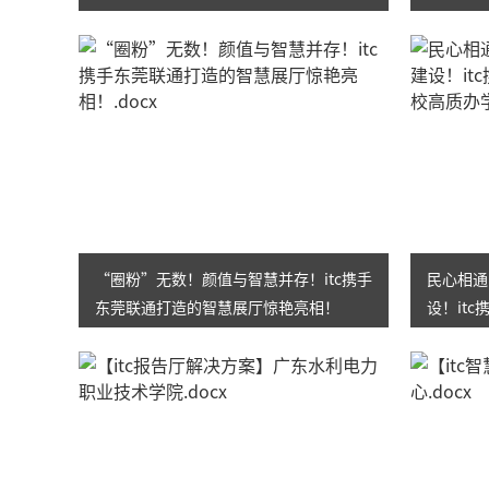
展！
“圈粉”无数！颜值与智慧并存！itc携手
民心相通
东莞联通打造的智慧展厅惊艳亮相！
设！it
质办学！