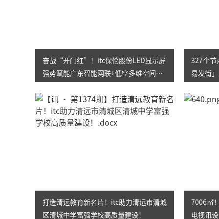
奋战“开门红”！itc保伦股份LED显示屏
327个
强势赋能广东智能网联+低空多维空间
易发街」
（韶关）综合试验区双展厅顺利落地
多元街区
打造清远教育新名片！itc助力清远市清城
7006
区清城中学富强学校高质量建设！
电视讯设