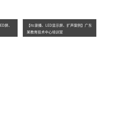
LED屏、
【itc录播、LED显示屏、扩声案例】广东
某教育技术中心培训室