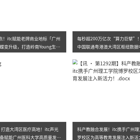
节点！itc赋能老牌商业地标「广州
每秒超200万亿次“算力巨擘”！
蝶变升级，打造岭南Young生活
中国联通粤港澳大湾区枢纽数据
！
智慧办公新标杆，效率狂飙！
㎡！打造大湾区医疗高地！itc声光
科产教融合发展！itc携手广州
备赋能广州医科大学高质量发
罗校区为高等教育发展注入新活