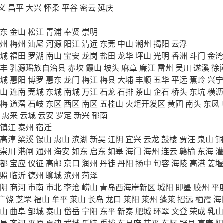
义
昌平
大兴
怀柔
平谷
密云
延庆
东
金山
松江
青浦
奉贤
崇明
州
梅州
汕尾
河源
阳江
清远
东莞
中山
潮州
揭阳
云浮
城
福田
罗湖
南山
宝安
龙岗
盐田
龙华
坪山
光明
香洲
斗门
金湾
丰
乳源瑶族自治县
赤坎
霞山
坡头
麻章
廉江
雷州
吴川
遂溪
徐
城
惠阳
博罗
惠东
龙门
梅江
梅县
大埔
丰顺
五华
平远
蕉岭
兴宁
山
连南
莞城
东城
南城
万江
石龙
石排
茶山
企石
桥头
东坑
横沥
梅
道滘
石岐
东区
西区
南区
五桂山
火炬开发区
黄圃
南头
东凤
惠来
云城
云安
罗定
新兴
郁南
镇江
泰州
宿迁
高淳
梁溪
锡山
惠山
滨湖
新吴
江阴
宜兴
云龙
鼓楼
贾汪
泉山
铜
崇川
港闸
通州
海安
如东
启东
如皋
海门
海州
连云
赣榆
东海
灌
都
宝应
仪征
高邮
京口
润州
丹徒
丹阳
扬中
句容
海陵
高港
姜堰
照
临沂
德州
聊城
滨州
菏泽
阴
商河
市南
市北
李沧
崂山
青岛西海岸新区
城阳
即墨
胶州
平
广饶
芝罘
福山
牟平
莱山
长岛
龙口
莱阳
莱州
蓬莱
招远
栖霞
海
山
曲阜
邹城
泰山
岱岳
宁阳
东平
新泰
肥城
环翠
文登
荣成
乳山
邑
齐河
平原
夏津
武城
乐陵
禹城
东昌府
茌平
东阿
冠县
高唐
阳