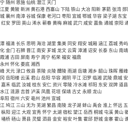
宁
随州
恩施
仙桃
潜江
天门
江夏
黄陂
新洲
黄石港
西塞山
下陆
铁山
大冶
阳新
茅箭
张湾
郧
城
襄州
南漳
谷城
保康
老河口
枣阳
宜城
鄂城
华容
梁子湖
东宝
红安
罗田
英山
浠水
蕲春
黄梅
麻城
武穴
咸安
嘉鱼
通城
崇阳
潭
福清
长乐
思明
海沧
湖里
集美
同安
翔安
城厢
涵江
荔城
秀屿
化
金门
石狮
晋江
南安
芗城
龙文
云霄
漳浦
诏安
长泰
东山
南靖
霞浦
古田
屏南
寿宁
周宁
柘荣
福安
福鼎
永州
怀化
娄底
湘西
峰
天元
渌口
攸县
茶陵
炎陵
醴陵
雨湖
岳塘
湘乡
韶山
珠晖
雁峰
冈
岳阳楼
云溪
君山
岳阳
华容
湘阴
平江
汨罗
临湘
武陵
鼎城
安
嘉禾
临武
汝城
桂东
安仁
资兴
零陵
冷水滩
祁阳
东安
双牌
道县
水江
涟源
吉首
泸溪
凤凰
花垣
保靖
古丈
永顺
龙山
阜阳
宿州
六安
亳州
池州
宣城
江
鸠江
三山
无为
芜湖
繁昌
南陵
龙子湖
蚌山
禹会
淮上
怀远
五
枞阳
迎江
大观
宜秀
怀宁
太湖
宿松
望江
岳西
桐城
屯溪
黄山
埇桥
砀山
萧县
灵璧
泗县
金安
裕安
叶集
霍邱
舒城
金寨
霍山