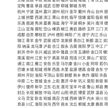
定陶
曹县
单县
成武
巨野
郓城
鄄城
东明
杭州
宁波
温州
嘉兴
湖州
绍兴
金华
衢州
舟山
台州
丽
上城
拱墅
西湖
滨江
萧山
余杭
临平
钱塘
富阳
临安
桐
乐清
南湖
秀洲
嘉善
海盐
海宁
平湖
桐乡
吴兴
南浔
德
江山
定海
普陀
岱山
嵊泗
椒江
黄岩
路桥
玉环
三门
天
成都
自贡
攀枝花
泸州
德阳
绵阳
广元
遂宁
内江
乐山
锦江
青羊
金牛
武侯
成华
龙泉驿
青白江
新都
温江
双
阳
纳溪
龙马潭
泸县
合江
叙永
古蔺
旌阳
罗江
中江
广
射洪
市中
东兴
威远
资中
隆昌
沙湾
五通桥
金口河
犍
南溪
叙州
江安
长宁
高县
珙县
筠连
兴文
屏山
广安区
通江
南江
雁江
安岳
乐至
马尔康
金川
小金
阿坝
若尔
巴塘
乡城
稻城
得荣
西昌
木里
盐源
德昌
会理
会东
宁
郑州
开封
洛阳
平顶山
安阳
鹤壁
新乡
焦作
濮阳
许昌
中原
二七
管城
金水
上街
惠济
中牟
巩义
荥阳
新密
新
伊川
偃师
新华
卫东
石龙
湛河
宝丰
叶县
鲁山
郏县
舞
封丘
长垣
解放
中站
马村
山阳
修武
博爱
武陟
温县
沁
义马
灵宝
卧龙
宛城
南召
方城
西峡
镇平
内乡
淅川
社
息县
川汇
淮阳
扶沟
西华
商水
沈丘
郸城
太康
鹿邑
项