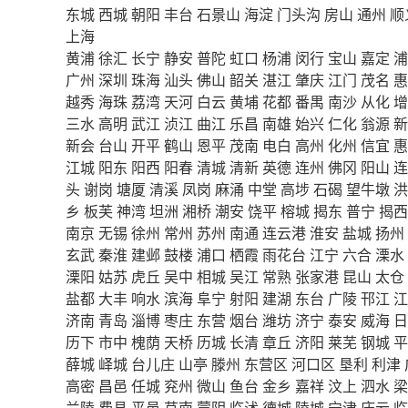
东城
西城
朝阳
丰台
石景山
海淀
门头沟
房山
通州
顺
上海
黄浦
徐汇
长宁
静安
普陀
虹口
杨浦
闵行
宝山
嘉定
浦
广州
深圳
珠海
汕头
佛山
韶关
湛江
肇庆
江门
茂名
惠
越秀
海珠
荔湾
天河
白云
黄埔
花都
番禺
南沙
从化
增
三水
高明
武江
浈江
曲江
乐昌
南雄
始兴
仁化
翁源
新
新会
台山
开平
鹤山
恩平
茂南
电白
高州
化州
信宜
惠
江城
阳东
阳西
阳春
清城
清新
英德
连州
佛冈
阳山
连
头
谢岗
塘厦
清溪
凤岗
麻涌
中堂
高埗
石碣
望牛墩
洪
乡
板芙
神湾
坦洲
湘桥
潮安
饶平
榕城
揭东
普宁
揭西
南京
无锡
徐州
常州
苏州
南通
连云港
淮安
盐城
扬州
玄武
秦淮
建邺
鼓楼
浦口
栖霞
雨花台
江宁
六合
溧水
溧阳
姑苏
虎丘
吴中
相城
吴江
常熟
张家港
昆山
太仓
盐都
大丰
响水
滨海
阜宁
射阳
建湖
东台
广陵
邗江
江
济南
青岛
淄博
枣庄
东营
烟台
潍坊
济宁
泰安
威海
日
历下
市中
槐荫
天桥
历城
长清
章丘
济阳
莱芜
钢城
平
薛城
峄城
台儿庄
山亭
滕州
东营区
河口区
垦利
利津
高密
昌邑
任城
兖州
微山
鱼台
金乡
嘉祥
汶上
泗水
梁
兰陵
费县
平邑
莒南
蒙阴
临沭
德城
陵城
宁津
庆云
临