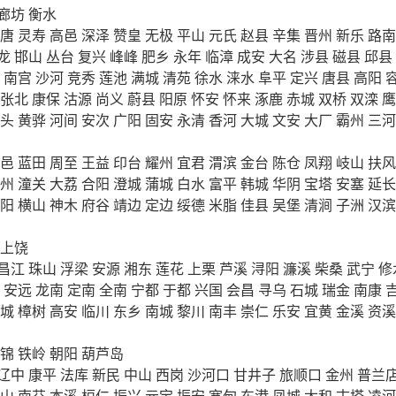
廊坊
衡水
唐
灵寿
高邑
深泽
赞皇
无极
平山
元氏
赵县
辛集
晋州
新乐
路南
龙
邯山
丛台
复兴
峰峰
肥乡
永年
临漳
成安
大名
涉县
磁县
邱县
南宫
沙河
竞秀
莲池
满城
清苑
徐水
涞水
阜平
定兴
唐县
高阳
张北
康保
沽源
尚义
蔚县
阳原
怀安
怀来
涿鹿
赤城
双桥
双滦
鹰
头
黄骅
河间
安次
广阳
固安
永清
香河
大城
文安
大厂
霸州
三河
邑
蓝田
周至
王益
印台
耀州
宜君
渭滨
金台
陈仓
凤翔
岐山
扶风
州
潼关
大荔
合阳
澄城
蒲城
白水
富平
韩城
华阴
宝塔
安塞
延长
阳
横山
神木
府谷
靖边
定边
绥德
米脂
佳县
吴堡
清涧
子洲
汉滨
上饶
昌江
珠山
浮梁
安源
湘东
莲花
上栗
芦溪
浔阳
濂溪
柴桑
武宁
修
安远
龙南
定南
全南
宁都
于都
兴国
会昌
寻乌
石城
瑞金
南康
城
樟树
高安
临川
东乡
南城
黎川
南丰
崇仁
乐安
宜黄
金溪
资溪
锦
铁岭
朝阳
葫芦岛
辽中
康平
法库
新民
中山
西岗
沙河口
甘井子
旅顺口
金州
普兰
山
南芬
本溪
桓仁
振兴
元宝
振安
宽甸
东港
凤城
太和
古塔
凌河