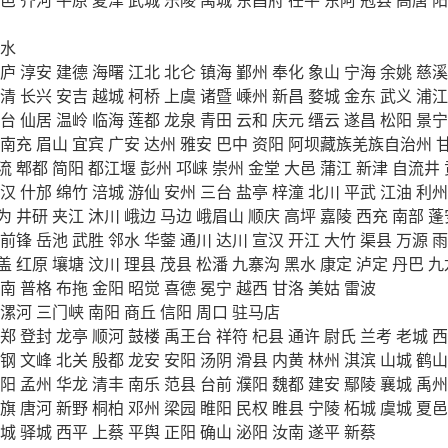
水
庐
淳安
建德
海曙
江北
北仑
镇海
鄞州
奉化
象山
宁海
余姚
慈溪
清
长兴
安吉
越城
柯桥
上虞
诸暨
嵊州
新昌
婺城
金东
武义
浦江
台
仙居
温岭
临海
莲都
龙泉
青田
云和
庆元
缙云
遂昌
松阳
景宁
南充
眉山
宜宾
广安
达州
雅安
巴中
资阳
阿坝藏族羌族自治州
流
郫都
简阳
都江堰
彭州
邛崃
崇州
金堂
大邑
蒲江
新津
自流井
汉
什邡
绵竹
涪城
游仙
安州
三台
盐亭
梓潼
北川
平武
江油
利州
为
井研
夹江
沐川
峨边
马边
峨眉山
顺庆
高坪
嘉陵
西充
南部
蓬
前锋
岳池
武胜
邻水
华蓥
通川
达川
宣汉
开江
大竹
渠县
万源
雨
盖
红原
壤塘
汶川
理县
茂县
松潘
九寨沟
黑水
康定
泸定
丹巴
九
南
普格
布拖
金阳
昭觉
喜德
冕宁
越西
甘洛
美姑
雷波
漯河
三门峡
南阳
商丘
信阳
周口
驻马店
郑
登封
龙亭
顺河
鼓楼
禹王台
祥符
杞县
通许
尉氏
兰考
老城
西
钢
文峰
北关
殷都
龙安
安阳
汤阴
滑县
内黄
林州
淇滨
山城
鹤山
阳
孟州
华龙
清丰
南乐
范县
台前
濮阳
魏都
建安
鄢陵
襄城
禹州
旗
唐河
新野
桐柏
邓州
梁园
睢阳
民权
睢县
宁陵
柘城
虞城
夏邑
城
驿城
西平
上蔡
平舆
正阳
确山
泌阳
汝南
遂平
新蔡