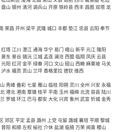
盘山
银州
清河
调兵山
开原
铁岭县
西丰
昌图
双塔
龙
南
荣昌
开州
梁平
武隆
城口
丰都
垫江
忠县
云阳
奉节
红塔
江川
澄江
通海
华宁
易门
峨山
新平
元江
隆阳
景东
景谷
镇沅
江城
孟连
澜沧
西盟
临翔
凤庆
云县
元阳
红河
金平
绿春
河口
文山
砚山
西畴
麻栗坡
马关
泸水
福贡
贡山
兰坪
香格里拉
德钦
维西
山
秀峰
叠彩
七星
雁山
临桂
阳朔
灵川
全州
兴安
永福
北
港北
港南
覃塘
桂平
平南
玉州
福绵
北流
容县
陆川
兰
罗城
环江
巴马
都安
大化
兴宾
象州
武宣
忻城
金秀
区
郊区
平定
盂县
潞州
上党
屯留
潞城
襄垣
平顺
黎城
昔阳
和顺
左权
榆社
介休
盐湖
临猗
万荣
闻喜
稷山