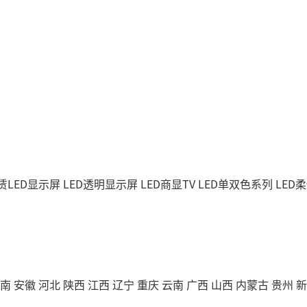
赁LED显示屏
LED透明显示屏
LED商显TV
LED单双色系列
LED
南
安徽
河北
陕西
江西
辽宁
重庆
云南
广西
山西
内蒙古
贵州
新