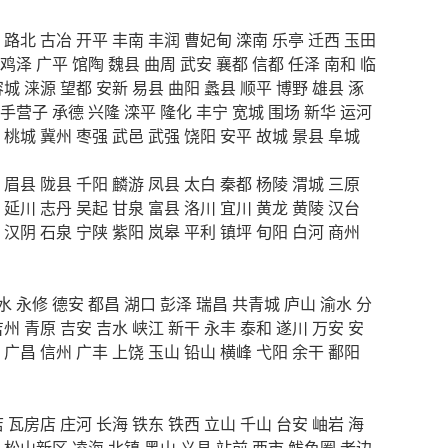
路北
古冶
开平
丰南
丰润
曹妃甸
滦南
乐亭
迁西
玉田
鸡泽
广平
馆陶
魏县
曲周
武安
襄都
信都
任泽
南和
临
容城
涞源
望都
安新
易县
曲阳
蠡县
顺平
博野
雄县
涿
手营子
承德
兴隆
滦平
隆化
丰宁
宽城
围场
新华
运河
桃城
冀州
枣强
武邑
武强
饶阳
安平
故城
景县
阜城
眉县
陇县
千阳
麟游
凤县
太白
秦都
杨陵
渭城
三原
延川
志丹
吴起
甘泉
富县
洛川
宜川
黄龙
黄陵
汉台
汉阴
石泉
宁陕
紫阳
岚皋
平利
镇坪
旬阳
白河
商州
水
永修
德安
都昌
湖口
彭泽
瑞昌
共青城
庐山
渝水
分
吉州
青原
吉安
吉水
峡江
新干
永丰
泰和
遂川
万安
安
广昌
信州
广丰
上饶
玉山
铅山
横峰
弋阳
余干
鄱阳
店
瓦房店
庄河
长海
铁东
铁西
立山
千山
台安
岫岩
海
松山新区
凌海
北镇
黑山
义县
站前
西市
鲅鱼圈
老边