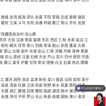
鹿城
龙湾
瓯海
洞头
永嘉
平阳
苍南
文成
泰顺
瑞安
磐安
兰溪
义乌
东阳
永康
柯城
衢江
常山
开化
龙游
甘孜藏族自治州
凉山彝
贡井
大安
沿滩
荣县
富顺
东区
西区
仁和
米易
盐边
江
昭化
朝天
旺苍
青川
剑阁
苍溪
船山
安居
蓬溪
大英
安
营山
仪陇
阆中
东坡
彭山
仁寿
洪雅
丹棱
青神
翠屏
城
名山
荥经
汉源
石棉
天全
芦山
宝兴
巴州
恩阳
平昌
龙
雅江
道孚
炉霍
甘孜
新龙
德格
白玉
石渠
色达
理塘
工
瀍河
涧西
洛龙
孟津
新安
栾川
嵩县
汝阳
宜阳
洛宁
可以定制方案吗？
浚县
淇县
红旗
卫滨
凤泉
牧野
新乡
获嘉
原阳
延津
你们电话多少
长葛
源汇
郾城
召陵
舞阳
临颍
湖滨
陕州
渑池
卢氏
永城
浉河
平桥
罗山
光山
新县
商城
固始
潢川
淮滨