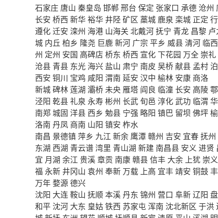
石家庄
唐山
秦皇岛
邯郸
邢台
保定
张家口
承德
沧州
长安
桥西
新华
裕华
井陉
矿区
藁城
鹿泉
栾城
正定
行
遵化
迁安
滦州
海港
山海关
北戴河
抚宁
青龙
昌黎
卢
城
内丘
柏乡
隆尧
巨鹿
新河
广宗
平乡
威县
清河
临西
州
定州
安国
高碑店
桥东
桥西
宣化
下花园
万全
崇礼
沧县
青县
东光
海兴
盐山
肃宁
南皮
吴桥
献县
孟村
泊
西安
铜川
宝鸡
咸阳
渭南
延安
汉中
榆林
安康
商洛
新城
碑林
莲湖
灞桥
未央
雁塔
阎良
临潼
长安
高陵
鄠
泾阳
乾县
礼泉
永寿
彬州
长武
旬邑
淳化
武功
临渭
华
南郑
城固
洋县
西乡
勉县
宁强
略阳
镇巴
留坝
佛坪
榆
洛南
丹凤
商南
山阳
镇安
柞水
南昌
景德镇
萍乡
九江
新余
鹰潭
赣州
吉安
宜春
抚州
东湖
西湖
青云谱
湾里
青山湖
新建
南昌县
安义
进贤
宜
月湖
余江
贵溪
章贡
南康
赣县
信丰
大余
上犹
崇义
福
永新
井冈山
袁州
奉新
万载
上高
宜丰
靖安
铜鼓
丰
万年
婺源
德兴
沈阳
大连
鞍山
抚顺
本溪
丹东
锦州
营口
阜新
辽阳
盘
和平
沈河
大东
皇姑
铁西
苏家屯
浑南
沈北新区
于洪
城
新抚
东洲
望花
顺城
抚顺县
新宾
清原
平山
溪湖
明