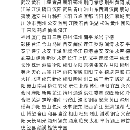
武汉
黄石
十堰
宜昌
襄阳
鄂州
荆门
孝感
荆州
黄冈
咸
江岸
江汉
硚口
汉阳
武昌
青山
洪山
东西湖
汉南
蔡甸
夷陵
远安
兴山
秭归
长阳
五峰
宜都
当阳
枝江
襄城
樊
川
沙市
荆州
公安
监利
江陵
石首
洪湖
松滋
黄州
团风
丰
来凤
鹤峰
仙桃
潜江
福州
厦门
莆田
三明
泉州
漳州
南平
龙岩
宁德
鼓楼
台江
仓山
马尾
晋安
闽侯
连江
罗源
闽清
永泰
平
泰宁
建宁
永安
丰泽
鲤城
洛江
泉港
惠安
安溪
永春
德
武夷山
建瓯
新罗
永定
长汀
上杭
武平
连城
漳平
蕉城
长沙
株洲
湘潭
衡阳
邵阳
岳阳
常德
张家界
益阳
郴州
芙蓉
天心
岳麓
开福
雨花
望城
浏阳
宁乡
荷塘
芦淞
石
大祥
北塔
邵东
新邵
邵阳
隆回
洞口
绥宁
新宁
城步
武
阳
赫山
南县
桃江
安化
沅江
北湖
苏仙
桂阳
宜章
永兴
会同
麻阳
新晃
芷江
靖州
通道
洪江
娄星
双峰
新化
冷
合肥
芜湖
蚌埠
淮南
马鞍山
淮北
铜陵
安庆
黄山
滁州
瑶海
庐阳
蜀山
包河
长丰
肥东
肥西
庐江
巢湖
镜湖
弋
山
博望
含山
和县
当涂
相山
杜集
烈山
濉溪
铜官
义安
阳
天长
明光
颍州
颍东
颍泉
临泉
太和
阜南
颍上
界首
德
泾县
绩溪
旌德
宁国