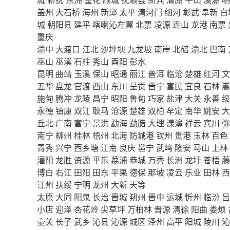
盖州
大石桥
海州
新邱
太平
清河门
细河
彰武
阜新
白
城
朝阳县
建平
喀喇沁左翼
北票
凌源
连山
龙港
南票
重庆
渝中
大渡口
江北
沙坪坝
九龙坡
南岸
北碚
渝北
巴南
巫山
巫溪
石柱
秀山
酉阳
彭水
昆明
曲靖
玉溪
保山
昭通
丽江
普洱
临沧
楚雄
红河
文
五华
盘龙
官渡
西山
东川
呈贡
晋宁
富民
宜良
石林
嵩
施甸
腾冲
龙陵
昌宁
昭阳
鲁甸
巧家
盐津
大关
永善
绥
永德
镇康
双江
耿马
沧源
楚雄
双柏
牟定
南华
姚安
大
丘北
广南
富宁
景洪
勐海
勐腊
大理
漾濞
祥云
宾川
弥
南宁
柳州
桂林
梧州
北海
防城港
钦州
贵港
玉林
百色
青秀
兴宁
西乡塘
江南
良庆
邕宁
武鸣
隆安
马山
上林
灌阳
龙胜
资源
平乐
荔浦
恭城
万秀
长洲
龙圩
苍梧
藤
博白
右江
田阳
田东
平果
德保
那坡
凌云
乐业
田林
西
江州
扶绥
宁明
龙州
大新
天等
太原
大同
阳泉
长治
晋城
朔州
晋中
运城
忻州
临汾
吕
小店
迎泽
杏花岭
尖草坪
万柏林
晋源
清徐
阳曲
娄烦
壶关
长子
武乡
沁县
沁源
城区
泽州
高平
阳城
陵川
沁