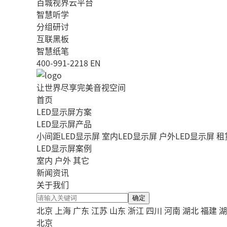
百城视界云平台
智慧听学
分组研讨
互联黑板
智慧纸笔
400-991-2218
EN
让世界尽享完美音视空间
首页
LED显示屏方案
LED显示屏产品
小间距LED显示屏
室内LED显示屏
户外LED显示屏
租
LED显示屏案例
室内
户外
其它
新闻资讯
关于我们
确定
北京
上海
广东
江苏
山东
浙江
四川
河南
湖北
福建
湖
北京