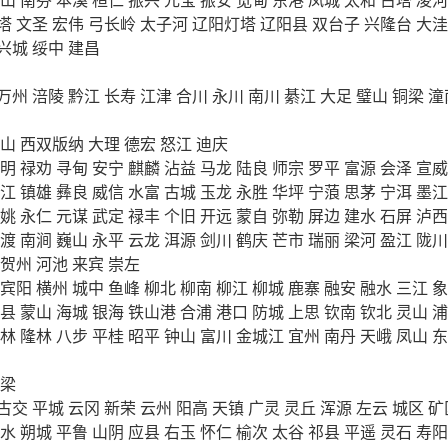
塔
文圣
宏伟
弓长岭
太子河
辽阳灯塔
辽阳县
双台子
兴隆台
大洼
兴城
绥中
建昌
万州
涪陵
黔江
长寿
江津
合川
永川
南川
綦江
大足
璧山
铜梁
潼
山
西双版纳
大理
德宏
怒江
迪庆
明
禄劝
寻甸
安宁
麒麟
沾益
马龙
陆良
师宗
罗平
富源
会泽
宣威
江
镇雄
彝良
威信
水富
古城
玉龙
永胜
华坪
宁蒗
思茅
宁洱
墨江
姚
永仁
元谋
武定
禄丰
个旧
开远
蒙自
弥勒
屏边
建水
石屏
泸西
渡
南涧
巍山
永平
云龙
洱源
剑川
鹤庆
芒市
瑞丽
梁河
盈江
陇川
贺州
河池
来宾
崇左
宾阳
横州
城中
鱼峰
柳北
柳南
柳江
柳城
鹿寨
融安
融水
三江
象
县
蒙山
海城
银海
铁山港
合浦
港口
防城
上思
钦南
钦北
灵山
浦
林
隆林
八步
平桂
昭平
钟山
富川
金城江
宜州
南丹
天峨
凤山
东
梁
古交
平城
云冈
新荣
云州
阳高
天镇
广灵
灵丘
浑源
左云
城区
矿
水
朔城
平鲁
山阴
应县
右玉
怀仁
榆次
太谷
祁县
平遥
灵石
寿阳