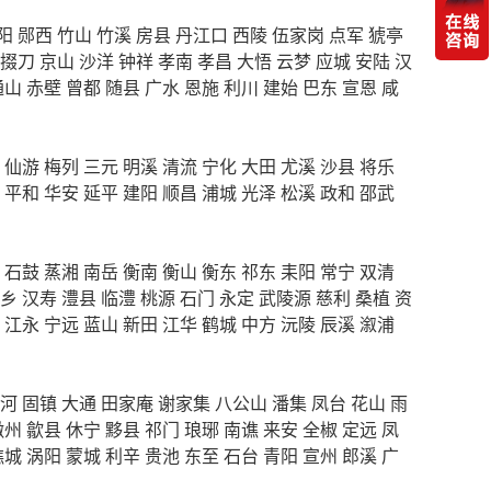
阳
郧西
竹山
竹溪
房县
丹江口
西陵
伍家岗
点军
猇亭
掇刀
京山
沙洋
钟祥
孝南
孝昌
大悟
云梦
应城
安陆
汉
通山
赤壁
曾都
随县
广水
恩施
利川
建始
巴东
宣恩
咸
仙游
梅列
三元
明溪
清流
宁化
大田
尤溪
沙县
将乐
平和
华安
延平
建阳
顺昌
浦城
光泽
松溪
政和
邵武
石鼓
蒸湘
南岳
衡南
衡山
衡东
祁东
耒阳
常宁
双清
乡
汉寿
澧县
临澧
桃源
石门
永定
武陵源
慈利
桑植
资
江永
宁远
蓝山
新田
江华
鹤城
中方
沅陵
辰溪
溆浦
河
固镇
大通
田家庵
谢家集
八公山
潘集
凤台
花山
雨
徽州
歙县
休宁
黟县
祁门
琅琊
南谯
来安
全椒
定远
凤
谯城
涡阳
蒙城
利辛
贵池
东至
石台
青阳
宣州
郎溪
广