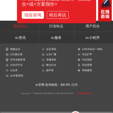
合>或<方案报价>
现在咨询
稍后再说
系统站点
行业站点
用户后台
itc资讯
itc服务
itc小程序
视频会议
会议系统
itcHUB会议一体机
LED显示屏
公共广播
专业扩声
信号传输管理
录播系统
中控系统
分布式平台
舞台灯光
亮化照明
云会务
扬声器
智能建筑
pis车载系统
itc官网
咨询热线：400-991-2218
Copyright © 广东保伦电子股份有限公司
粤ICP备16106620号
产品参数解释声明