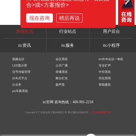
合>或<方案报价>
现在咨询
稍后再说
系统站点
行业站点
用户后台
itc资讯
itc服务
itc小程序
视频会议
会议系统
itcHUB会议一体机
LED显示屏
公共广播
专业扩声
信号传输管理
录播系统
中控系统
分布式平台
舞台灯光
亮化照明
云会务
扬声器
智能建筑
pis车载系统
itc官网
咨询热线：400-991-2218
Copyright © 广东保伦电子股份有限公司
粤ICP备16106620号
产品参数解释声明