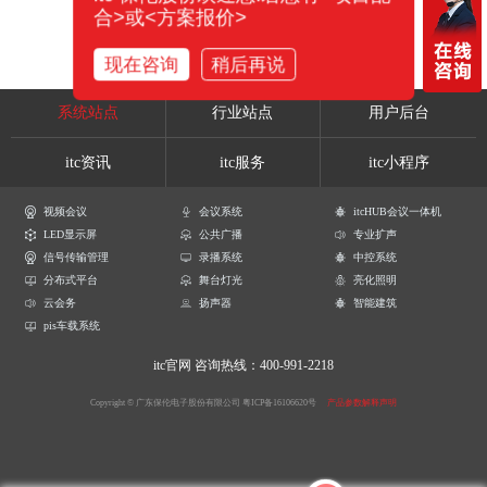
合>或<方案报价>
现在咨询
稍后再说
系统站点
行业站点
用户后台
itc资讯
itc服务
itc小程序
视频会议
会议系统
itcHUB会议一体机
LED显示屏
公共广播
专业扩声
信号传输管理
录播系统
中控系统
分布式平台
舞台灯光
亮化照明
云会务
扬声器
智能建筑
pis车载系统
itc官网
咨询热线：400-991-2218
Copyright © 广东保伦电子股份有限公司
粤ICP备16106620号
产品参数解释声明