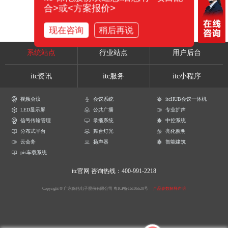
合>或<方案报价>
现在咨询
稍后再说
系统站点
行业站点
用户后台
itc资讯
itc服务
itc小程序
视频会议
会议系统
itcHUB会议一体机
LED显示屏
公共广播
专业扩声
信号传输管理
录播系统
中控系统
分布式平台
舞台灯光
亮化照明
云会务
扬声器
智能建筑
pis车载系统
itc官网
咨询热线：400-991-2218
Copyright © 广东保伦电子股份有限公司
粤ICP备16106620号
产品参数解释声明