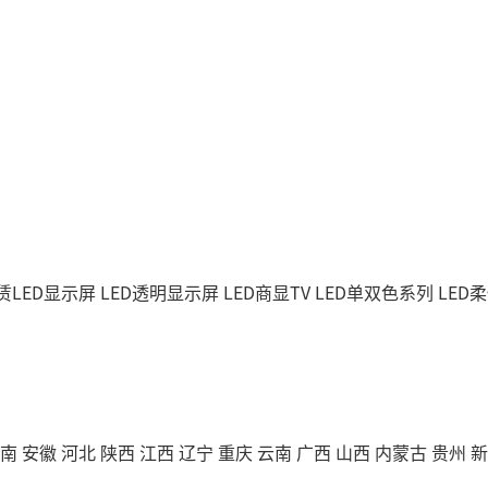
赁LED显示屏
LED透明显示屏
LED商显TV
LED单双色系列
LED
南
安徽
河北
陕西
江西
辽宁
重庆
云南
广西
山西
内蒙古
贵州
新