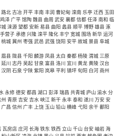
路北
古冶
开平
丰南
丰润
曹妃甸
滦南
乐亭
迁西
玉田
鸡泽
广平
馆陶
魏县
曲周
武安
襄都
信都
任泽
南和
临
容城
涞源
望都
安新
易县
曲阳
蠡县
顺平
博野
雄县
涿
手营子
承德
兴隆
滦平
隆化
丰宁
宽城
围场
新华
运河
桃城
冀州
枣强
武邑
武强
饶阳
安平
故城
景县
阜城
眉县
陇县
千阳
麟游
凤县
太白
秦都
杨陵
渭城
三原
延川
志丹
吴起
甘泉
富县
洛川
宜川
黄龙
黄陵
汉台
汉阴
石泉
宁陕
紫阳
岚皋
平利
镇坪
旬阳
白河
商州
水
永修
德安
都昌
湖口
彭泽
瑞昌
共青城
庐山
渝水
分
吉州
青原
吉安
吉水
峡江
新干
永丰
泰和
遂川
万安
安
广昌
信州
广丰
上饶
玉山
铅山
横峰
弋阳
余干
鄱阳
店
瓦房店
庄河
长海
铁东
铁西
立山
千山
台安
岫岩
海
松山新区
凌海
北镇
黑山
义县
站前
西市
鲅鱼圈
老边