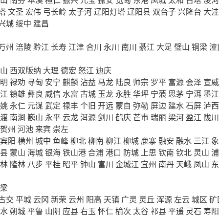
塔
文圣
宏伟
弓长岭
太子河
辽阳灯塔
辽阳县
双台子
兴隆台
大洼
兴城
绥中
建昌
万州
涪陵
黔江
长寿
江津
合川
永川
南川
綦江
大足
璧山
铜梁
潼
山
西双版纳
大理
德宏
怒江
迪庆
明
禄劝
寻甸
安宁
麒麟
沾益
马龙
陆良
师宗
罗平
富源
会泽
宣威
江
镇雄
彝良
威信
水富
古城
玉龙
永胜
华坪
宁蒗
思茅
宁洱
墨江
姚
永仁
元谋
武定
禄丰
个旧
开远
蒙自
弥勒
屏边
建水
石屏
泸西
渡
南涧
巍山
永平
云龙
洱源
剑川
鹤庆
芒市
瑞丽
梁河
盈江
陇川
贺州
河池
来宾
崇左
宾阳
横州
城中
鱼峰
柳北
柳南
柳江
柳城
鹿寨
融安
融水
三江
象
县
蒙山
海城
银海
铁山港
合浦
港口
防城
上思
钦南
钦北
灵山
浦
林
隆林
八步
平桂
昭平
钟山
富川
金城江
宜州
南丹
天峨
凤山
东
梁
古交
平城
云冈
新荣
云州
阳高
天镇
广灵
灵丘
浑源
左云
城区
矿
水
朔城
平鲁
山阴
应县
右玉
怀仁
榆次
太谷
祁县
平遥
灵石
寿阳