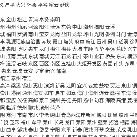
义
昌平
大兴
怀柔
平谷
密云
延庆
东
金山
松江
青浦
奉贤
崇明
州
梅州
汕尾
河源
阳江
清远
东莞
中山
潮州
揭阳
云浮
城
福田
罗湖
南山
宝安
龙岗
盐田
龙华
坪山
光明
香洲
斗门
金湾
丰
乳源瑶族自治县
赤坎
霞山
坡头
麻章
廉江
雷州
吴川
遂溪
徐
城
惠阳
博罗
惠东
龙门
梅江
梅县
大埔
丰顺
五华
平远
蕉岭
兴宁
山
连南
莞城
东城
南城
万江
石龙
石排
茶山
企石
桥头
东坑
横沥
梅
道滘
石岐
东区
西区
南区
五桂山
火炬开发区
黄圃
南头
东凤
惠来
云城
云安
罗定
新兴
郁南
镇江
泰州
宿迁
高淳
梁溪
锡山
惠山
滨湖
新吴
江阴
宜兴
云龙
鼓楼
贾汪
泉山
铜
崇川
港闸
通州
海安
如东
启东
如皋
海门
海州
连云
赣榆
东海
灌
都
宝应
仪征
高邮
京口
润州
丹徒
丹阳
扬中
句容
海陵
高港
姜堰
照
临沂
德州
聊城
滨州
菏泽
阴
商河
市南
市北
李沧
崂山
青岛西海岸新区
城阳
即墨
胶州
平
广饶
芝罘
福山
牟平
莱山
长岛
龙口
莱阳
莱州
蓬莱
招远
栖霞
海
山
曲阜
邹城
泰山
岱岳
宁阳
东平
新泰
肥城
环翠
文登
荣成
乳山
邑
齐河
平原
夏津
武城
乐陵
禹城
东昌府
茌平
东阿
冠县
高唐
阳