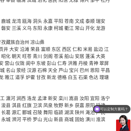
鹿城
龙湾
瓯海
洞头
永嘉
平阳
苍南
文成
泰顺
瑞安
磐安
兰溪
义乌
东阳
永康
柯城
衢江
常山
开化
龙游
甘孜藏族自治州
凉山彝
贡井
大安
沿滩
荣县
富顺
东区
西区
仁和
米易
盐边
江
昭化
朝天
旺苍
青川
剑阁
苍溪
船山
安居
蓬溪
大英
安
营山
仪陇
阆中
东坡
彭山
仁寿
洪雅
丹棱
青神
翠屏
城
名山
荥经
汉源
石棉
天全
芦山
宝兴
巴州
恩阳
平昌
龙
雅江
道孚
炉霍
甘孜
新龙
德格
白玉
石渠
色达
理塘
工
瀍河
涧西
洛龙
孟津
新安
栾川
嵩县
汝阳
宜阳
洛宁
浚县
淇县
红旗
卫滨
凤泉
牧野
新乡
获嘉
原阳
延津
可以定制方案吗？
长葛
源汇
郾城
召陵
舞阳
临颍
湖滨
陕州
渑池
卢氏
永城
浉河
平桥
罗山
光山
新县
商城
固始
潢川
淮滨