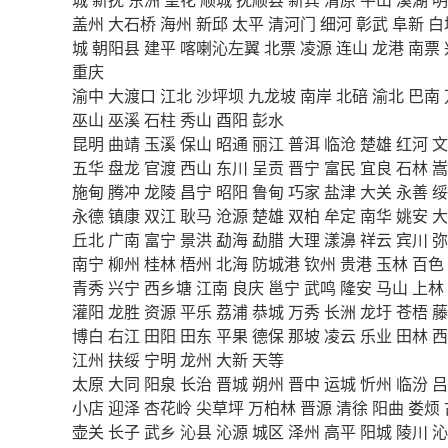
盖州
大石桥
海州
新邱
太平
清河门
细河
彰武
阜新
白
城
朝阳县
建平
喀喇沁左翼
北票
凌源
连山
龙港
南票
重庆
渝中
大渡口
江北
沙坪坝
九龙坡
南岸
北碚
渝北
巴南
巫山
巫溪
石柱
秀山
酉阳
彭水
昆明
曲靖
玉溪
保山
昭通
丽江
普洱
临沧
楚雄
红河
文
五华
盘龙
官渡
西山
东川
呈贡
晋宁
富民
宜良
石林
嵩
施甸
腾冲
龙陵
昌宁
昭阳
鲁甸
巧家
盐津
大关
永善
绥
永德
镇康
双江
耿马
沧源
楚雄
双柏
牟定
南华
姚安
大
丘北
广南
富宁
景洪
勐海
勐腊
大理
漾濞
祥云
宾川
弥
南宁
柳州
桂林
梧州
北海
防城港
钦州
贵港
玉林
百色
青秀
兴宁
西乡塘
江南
良庆
邕宁
武鸣
隆安
马山
上林
灌阳
龙胜
资源
平乐
荔浦
恭城
万秀
长洲
龙圩
苍梧
藤
博白
右江
田阳
田东
平果
德保
那坡
凌云
乐业
田林
西
江州
扶绥
宁明
龙州
大新
天等
太原
大同
阳泉
长治
晋城
朔州
晋中
运城
忻州
临汾
吕
小店
迎泽
杏花岭
尖草坪
万柏林
晋源
清徐
阳曲
娄烦
壶关
长子
武乡
沁县
沁源
城区
泽州
高平
阳城
陵川
沁