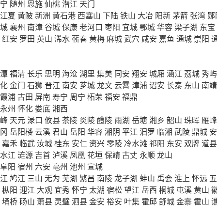
宁
随州
恩施
仙桃
潜江
天门
江夏
黄陂
新洲
黄石港
西塞山
下陆
铁山
大冶
阳新
茅箭
张湾
郧
城
襄州
南漳
谷城
保康
老河口
枣阳
宜城
鄂城
华容
梁子湖
东宝
红安
罗田
英山
浠水
蕲春
黄梅
麻城
武穴
咸安
嘉鱼
通城
崇阳
潭
福清
长乐
思明
海沧
湖里
集美
同安
翔安
城厢
涵江
荔城
秀屿
化
金门
石狮
晋江
南安
芗城
龙文
云霄
漳浦
诏安
长泰
东山
南靖
霞浦
古田
屏南
寿宁
周宁
柘荣
福安
福鼎
永州
怀化
娄底
湘西
峰
天元
渌口
攸县
茶陵
炎陵
醴陵
雨湖
岳塘
湘乡
韶山
珠晖
雁峰
冈
岳阳楼
云溪
君山
岳阳
华容
湘阴
平江
汨罗
临湘
武陵
鼎城
安
嘉禾
临武
汝城
桂东
安仁
资兴
零陵
冷水滩
祁阳
东安
双牌
道县
水江
涟源
吉首
泸溪
凤凰
花垣
保靖
古丈
永顺
龙山
阜阳
宿州
六安
亳州
池州
宣城
江
鸠江
三山
无为
芜湖
繁昌
南陵
龙子湖
蚌山
禹会
淮上
怀远
五
枞阳
迎江
大观
宜秀
怀宁
太湖
宿松
望江
岳西
桐城
屯溪
黄山
埇桥
砀山
萧县
灵璧
泗县
金安
裕安
叶集
霍邱
舒城
金寨
霍山