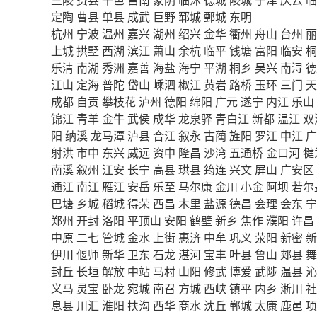
定陶
曹县
单县
成武
巨野
郓城
鄄城
东明
杭州
宁波
温州
嘉兴
湖州
绍兴
金华
衢州
舟山
台州
丽
上城
拱墅
西湖
滨江
萧山
余杭
临平
钱塘
富阳
临安
桐
乐清
南湖
秀洲
嘉善
海盐
海宁
平湖
桐乡
吴兴
南浔
德
江山
定海
普陀
岱山
嵊泗
椒江
黄岩
路桥
玉环
三门
天
成都
自贡
攀枝花
泸州
德阳
绵阳
广元
遂宁
内江
乐山
锦江
青羊
金牛
武侯
成华
龙泉驿
青白江
新都
温江
双
阳
纳溪
龙马潭
泸县
合江
叙永
古蔺
旌阳
罗江
中江
广
射洪
市中
东兴
威远
资中
隆昌
沙湾
五通桥
金口河
犍
南溪
叙州
江安
长宁
高县
珙县
筠连
兴文
屏山
广安区
通江
南江
雁江
安岳
乐至
马尔康
金川
小金
阿坝
若尔
巴塘
乡城
稻城
得荣
西昌
木里
盐源
德昌
会理
会东
宁
郑州
开封
洛阳
平顶山
安阳
鹤壁
新乡
焦作
濮阳
许昌
中原
二七
管城
金水
上街
惠济
中牟
巩义
荥阳
新密
新
伊川
偃师
新华
卫东
石龙
湛河
宝丰
叶县
鲁山
郏县
舞
封丘
长垣
解放
中站
马村
山阳
修武
博爱
武陟
温县
沁
义马
灵宝
卧龙
宛城
南召
方城
西峡
镇平
内乡
淅川
社
息县
川汇
淮阳
扶沟
西华
商水
沈丘
郸城
太康
鹿邑
项