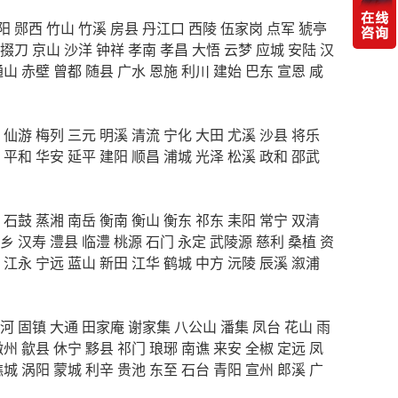
阳
郧西
竹山
竹溪
房县
丹江口
西陵
伍家岗
点军
猇亭
掇刀
京山
沙洋
钟祥
孝南
孝昌
大悟
云梦
应城
安陆
汉
通山
赤壁
曾都
随县
广水
恩施
利川
建始
巴东
宣恩
咸
仙游
梅列
三元
明溪
清流
宁化
大田
尤溪
沙县
将乐
平和
华安
延平
建阳
顺昌
浦城
光泽
松溪
政和
邵武
石鼓
蒸湘
南岳
衡南
衡山
衡东
祁东
耒阳
常宁
双清
乡
汉寿
澧县
临澧
桃源
石门
永定
武陵源
慈利
桑植
资
江永
宁远
蓝山
新田
江华
鹤城
中方
沅陵
辰溪
溆浦
河
固镇
大通
田家庵
谢家集
八公山
潘集
凤台
花山
雨
徽州
歙县
休宁
黟县
祁门
琅琊
南谯
来安
全椒
定远
凤
谯城
涡阳
蒙城
利辛
贵池
东至
石台
青阳
宣州
郎溪
广