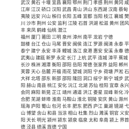
武汉
黄石
十堰
宜昌
襄阳
鄂州
荆门
孝感
荆州
黄冈
咸
江岸
江汉
硚口
汉阳
武昌
青山
洪山
东西湖
汉南
蔡甸
夷陵
远安
兴山
秭归
长阳
五峰
宜都
当阳
枝江
襄城
樊
川
沙市
荆州
公安
监利
江陵
石首
洪湖
松滋
黄州
团风
丰
来凤
鹤峰
仙桃
潜江
福州
厦门
莆田
三明
泉州
漳州
南平
龙岩
宁德
鼓楼
台江
仓山
马尾
晋安
闽侯
连江
罗源
闽清
永泰
平
泰宁
建宁
永安
丰泽
鲤城
洛江
泉港
惠安
安溪
永春
德
武夷山
建瓯
新罗
永定
长汀
上杭
武平
连城
漳平
蕉城
长沙
株洲
湘潭
衡阳
邵阳
岳阳
常德
张家界
益阳
郴州
芙蓉
天心
岳麓
开福
雨花
望城
浏阳
宁乡
荷塘
芦淞
石
大祥
北塔
邵东
新邵
邵阳
隆回
洞口
绥宁
新宁
城步
武
阳
赫山
南县
桃江
安化
沅江
北湖
苏仙
桂阳
宜章
永兴
会同
麻阳
新晃
芷江
靖州
通道
洪江
娄星
双峰
新化
冷
合肥
芜湖
蚌埠
淮南
马鞍山
淮北
铜陵
安庆
黄山
滁州
瑶海
庐阳
蜀山
包河
长丰
肥东
肥西
庐江
巢湖
镜湖
弋
山
博望
含山
和县
当涂
相山
杜集
烈山
濉溪
铜官
义安
阳
天长
明光
颍州
颍东
颍泉
临泉
太和
阜南
颍上
界首
德
泾县
绩溪
旌德
宁国