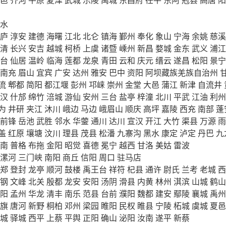
水
庐
淳安
建德
海曙
江北
北仑
镇海
鄞州
奉化
象山
宁海
余姚
慈溪
清
长兴
安吉
越城
柯桥
上虞
诸暨
嵊州
新昌
婺城
金东
武义
浦江
台
仙居
温岭
临海
莲都
龙泉
青田
云和
庆元
缙云
遂昌
松阳
景宁
南充
眉山
宜宾
广安
达州
雅安
巴中
资阳
阿坝藏族羌族自治州
流
郫都
简阳
都江堰
彭州
邛崃
崇州
金堂
大邑
蒲江
新津
自流井
汉
什邡
绵竹
涪城
游仙
安州
三台
盐亭
梓潼
北川
平武
江油
利州
为
井研
夹江
沐川
峨边
马边
峨眉山
顺庆
高坪
嘉陵
西充
南部
蓬
前锋
岳池
武胜
邻水
华蓥
通川
达川
宣汉
开江
大竹
渠县
万源
雨
盖
红原
壤塘
汶川
理县
茂县
松潘
九寨沟
黑水
康定
泸定
丹巴
九
南
普格
布拖
金阳
昭觉
喜德
冕宁
越西
甘洛
美姑
雷波
漯河
三门峡
南阳
商丘
信阳
周口
驻马店
郑
登封
龙亭
顺河
鼓楼
禹王台
祥符
杞县
通许
尉氏
兰考
老城
西
钢
文峰
北关
殷都
龙安
安阳
汤阴
滑县
内黄
林州
淇滨
山城
鹤山
阳
孟州
华龙
清丰
南乐
范县
台前
濮阳
魏都
建安
鄢陵
襄城
禹州
旗
唐河
新野
桐柏
邓州
梁园
睢阳
民权
睢县
宁陵
柘城
虞城
夏邑
城
驿城
西平
上蔡
平舆
正阳
确山
泌阳
汝南
遂平
新蔡