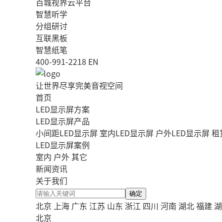
百城视界云平台
智慧听学
分组研讨
互联黑板
智慧纸笔
400-991-2218
EN
让世界尽享完美音视空间
首页
LED显示屏方案
LED显示屏产品
小间距LED显示屏
室内LED显示屏
户外LED显示屏
租
LED显示屏案例
室内
户外
其它
新闻资讯
关于我们
确定
北京
上海
广东
江苏
山东
浙江
四川
河南
湖北
福建
湖
北京