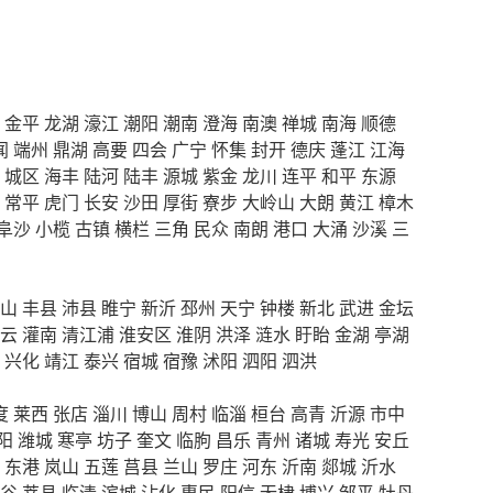
金平
龙湖
濠江
潮阳
潮南
澄海
南澳
禅城
南海
顺德
闻
端州
鼎湖
高要
四会
广宁
怀集
封开
德庆
蓬江
江海
城区
海丰
陆河
陆丰
源城
紫金
龙川
连平
和平
东源
常平
虎门
长安
沙田
厚街
寮步
大岭山
大朗
黄江
樟木
阜沙
小榄
古镇
横栏
三角
民众
南朗
港口
大涌
沙溪
三
山
丰县
沛县
睢宁
新沂
邳州
天宁
钟楼
新北
武进
金坛
云
灌南
清江浦
淮安区
淮阴
洪泽
涟水
盱眙
金湖
亭湖
兴化
靖江
泰兴
宿城
宿豫
沭阳
泗阳
泗洪
度
莱西
张店
淄川
博山
周村
临淄
桓台
高青
沂源
市中
阳
潍城
寒亭
坊子
奎文
临朐
昌乐
青州
诸城
寿光
安丘
东港
岚山
五莲
莒县
兰山
罗庄
河东
沂南
郯城
沂水
谷
莘县
临清
滨城
沾化
惠民
阳信
无棣
博兴
邹平
牡丹