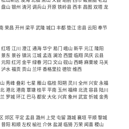
盘山
银州
清河
调兵山
开原
铁岭县
西丰
昌图
双塔
龙
南
荣昌
开州
梁平
武隆
城口
丰都
垫江
忠县
云阳
奉节
红塔
江川
澄江
通海
华宁
易门
峨山
新平
元江
隆阳
景东
景谷
镇沅
江城
孟连
澜沧
西盟
临翔
凤庆
云县
元阳
红河
金平
绿春
河口
文山
砚山
西畴
麻栗坡
马关
泸水
福贡
贡山
兰坪
香格里拉
德钦
维西
山
秀峰
叠彩
七星
雁山
临桂
阳朔
灵川
全州
兴安
永福
北
港北
港南
覃塘
桂平
平南
玉州
福绵
北流
容县
陆川
兰
罗城
环江
巴马
都安
大化
兴宾
象州
武宣
忻城
金秀
区
郊区
平定
盂县
潞州
上党
屯留
潞城
襄垣
平顺
黎城
昔阳
和顺
左权
榆社
介休
盐湖
临猗
万荣
闻喜
稷山