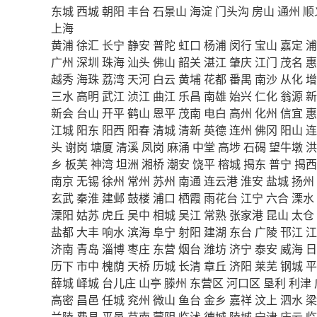
东城
西城
朝阳
丰台
石景山
海淀
门头沟
房山
通州
顺
上海
黄浦
徐汇
长宁
静安
普陀
虹口
杨浦
闵行
宝山
嘉定
浦
广州
深圳
珠海
汕头
佛山
韶关
湛江
肇庆
江门
茂名
惠
越秀
海珠
荔湾
天河
白云
黄埔
花都
番禺
南沙
从化
增
三水
高明
武江
浈江
曲江
乐昌
南雄
始兴
仁化
翁源
新
新会
台山
开平
鹤山
恩平
茂南
电白
高州
化州
信宜
惠
江城
阳东
阳西
阳春
清城
清新
英德
连州
佛冈
阳山
连
头
谢岗
塘厦
清溪
凤岗
麻涌
中堂
高埗
石碣
望牛墩
洪
乡
板芙
神湾
坦洲
湘桥
潮安
饶平
榕城
揭东
普宁
揭西
南京
无锡
徐州
常州
苏州
南通
连云港
淮安
盐城
扬州
玄武
秦淮
建邺
鼓楼
浦口
栖霞
雨花台
江宁
六合
溧水
溧阳
姑苏
虎丘
吴中
相城
吴江
常熟
张家港
昆山
太仓
盐都
大丰
响水
滨海
阜宁
射阳
建湖
东台
广陵
邗江
江
济南
青岛
淄博
枣庄
东营
烟台
潍坊
济宁
泰安
威海
日
历下
市中
槐荫
天桥
历城
长清
章丘
济阳
莱芜
钢城
平
薛城
峄城
台儿庄
山亭
滕州
东营区
河口区
垦利
利津
高密
昌邑
任城
兖州
微山
鱼台
金乡
嘉祥
汶上
泗水
梁
兰陵
费县
平邑
莒南
蒙阴
临沭
德城
陵城
宁津
庆云
临