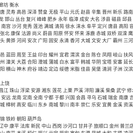
廊坊
衡水
唐
灵寿
高邑
深泽
赞皇
无极
平山
元氏
赵县
辛集
晋州
新乐
路南
龙
邯山
丛台
复兴
峰峰
肥乡
永年
临漳
成安
大名
涉县
磁县
邱县
南宫
沙河
竞秀
莲池
满城
清苑
徐水
涞水
阜平
定兴
唐县
高阳
张北
康保
沽源
尚义
蔚县
阳原
怀安
怀来
涿鹿
赤城
双桥
双滦
鹰
头
黄骅
河间
安次
广阳
固安
永清
香河
大城
文安
大厂
霸州
三河
邑
蓝田
周至
王益
印台
耀州
宜君
渭滨
金台
陈仓
凤翔
岐山
扶风
州
潼关
大荔
合阳
澄城
蒲城
白水
富平
韩城
华阴
宝塔
安塞
延长
阳
横山
神木
府谷
靖边
定边
绥德
米脂
佳县
吴堡
清涧
子洲
汉滨
上饶
昌江
珠山
浮梁
安源
湘东
莲花
上栗
芦溪
浔阳
濂溪
柴桑
武宁
修
安远
龙南
定南
全南
宁都
于都
兴国
会昌
寻乌
石城
瑞金
南康
城
樟树
高安
临川
东乡
南城
黎川
南丰
崇仁
乐安
宜黄
金溪
资溪
锦
铁岭
朝阳
葫芦岛
辽中
康平
法库
新民
中山
西岗
沙河口
甘井子
旅顺口
金州
普兰
山
南芬
本溪
桓仁
振兴
元宝
振安
宽甸
东港
凤城
太和
古塔
凌河