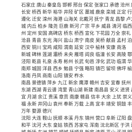
石家庄
唐山
秦皇岛
邯郸
邢台
保定
张家口
承德
沧州
长安
桥西
新华
裕华
井陉
矿区
藁城
鹿泉
栾城
正定
行
遵化
迁安
滦州
海港
山海关
北戴河
抚宁
青龙
昌黎
卢
城
内丘
柏乡
隆尧
巨鹿
新河
广宗
平乡
威县
清河
临西
州
定州
安国
高碑店
桥东
桥西
宣化
下花园
万全
崇礼
沧县
青县
东光
海兴
盐山
肃宁
南皮
吴桥
献县
孟村
泊
西安
铜川
宝鸡
咸阳
渭南
延安
汉中
榆林
安康
商洛
新城
碑林
莲湖
灞桥
未央
雁塔
阎良
临潼
长安
高陵
鄠
泾阳
乾县
礼泉
永寿
彬州
长武
旬邑
淳化
武功
临渭
华
南郑
城固
洋县
西乡
勉县
宁强
略阳
镇巴
留坝
佛坪
榆
洛南
丹凤
商南
山阳
镇安
柞水
南昌
景德镇
萍乡
九江
新余
鹰潭
赣州
吉安
宜春
抚州
东湖
西湖
青云谱
湾里
青山湖
新建
南昌县
安义
进贤
宜
月湖
余江
贵溪
章贡
南康
赣县
信丰
大余
上犹
崇义
福
永新
井冈山
袁州
奉新
万载
上高
宜丰
靖安
铜鼓
丰
万年
婺源
德兴
沈阳
大连
鞍山
抚顺
本溪
丹东
锦州
营口
阜新
辽阳
盘
和平
沈河
大东
皇姑
铁西
苏家屯
浑南
沈北新区
于洪
城
新抚
东洲
望花
顺城
抚顺县
新宾
清原
平山
溪湖
明