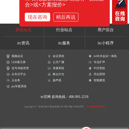
合>或<方案报价>
现在咨询
稍后再说
系统站点
行业站点
用户后台
itc资讯
itc服务
itc小程序
视频会议
会议系统
itcHUB会议一体机
LED显示屏
公共广播
专业扩声
信号传输管理
录播系统
中控系统
分布式平台
舞台灯光
亮化照明
云会务
扬声器
智能建筑
pis车载系统
itc官网
咨询热线：400-991-2218
Copyright © 广东保伦电子股份有限公司
粤ICP备16106620号
产品参数解释声明