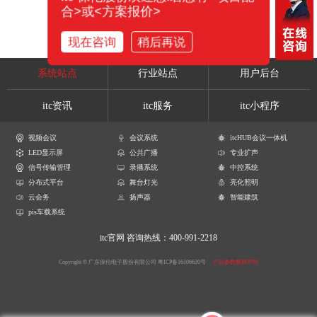
合>或<方案报价>
现在咨询
稍后再说
系统站点
行业站点
用户后台
itc资讯
itc服务
itc小程序
视频会议
会议系统
itcHUB会议一体机
LED显示屏
公共广播
专业扩声
信号传输管理
录播系统
中控系统
分布式平台
舞台灯光
亮化照明
云会务
扬声器
智能建筑
pis车载系统
itc官网
咨询热线：400-991-2218
Copyright © 广东保伦电子股份有限公司
粤ICP备16106620号
产品参数解释声明