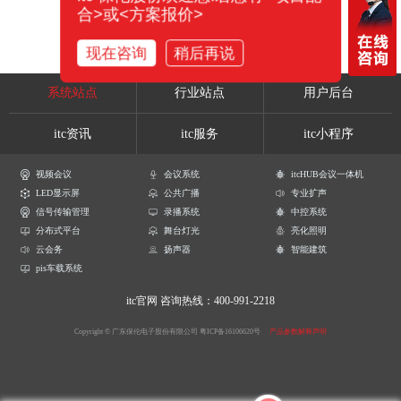
合>或<方案报价>
现在咨询
稍后再说
系统站点
行业站点
用户后台
itc资讯
itc服务
itc小程序
视频会议
会议系统
itcHUB会议一体机
LED显示屏
公共广播
专业扩声
信号传输管理
录播系统
中控系统
分布式平台
舞台灯光
亮化照明
云会务
扬声器
智能建筑
pis车载系统
itc官网
咨询热线：400-991-2218
Copyright © 广东保伦电子股份有限公司
粤ICP备16106620号
产品参数解释声明