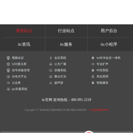
系统站点
行业站点
用户后台
itc资讯
itc服务
itc小程序
视频会议
会议系统
itcHUB会议一体机
LED显示屏
公共广播
专业扩声
信号传输管理
录播系统
中控系统
分布式平台
舞台灯光
亮化照明
云会务
扬声器
智能建筑
pis车载系统
itc官网
咨询热线：400-991-2218
Copyright © 广东保伦电子股份有限公司
粤ICP备16106620号
产品参数解释声明