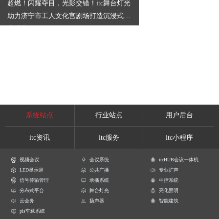
超燃！闪耀夺目，光影交错！itc舞台灯光
助力济宁市工人文化宫剧场打造沉浸式感
官盛宴
系统站点
行业站点
用户后台
itc资讯
itc服务
itc小程序
视频会议
会议系统
itcHUB会议一体机
LED显示屏
公共广播
专业扩声
信号传输管理
录播系统
中控系统
分布式平台
舞台灯光
亮化照明
云会务
扬声器
智能建筑
pis车载系统