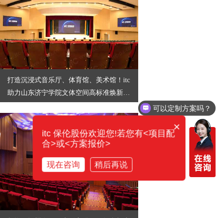
打造沉浸式音乐厅、体育馆、美术馆！itc
助力山东济宁学院文体空间高标准焕新升
级→
可以定制方案吗？
×
itc 保伦股份欢迎您!若您有<项目配
合>或<方案报价>
现在咨询
稍后再说