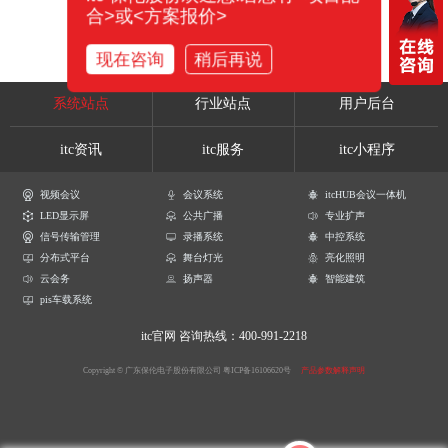
合>或<方案报价>
现在咨询
稍后再说
系统站点
行业站点
用户后台
itc资讯
itc服务
itc小程序
视频会议
会议系统
itcHUB会议一体机
LED显示屏
公共广播
专业扩声
信号传输管理
录播系统
中控系统
分布式平台
舞台灯光
亮化照明
云会务
扬声器
智能建筑
pis车载系统
itc官网
咨询热线：400-991-2218
Copyright © 广东保伦电子股份有限公司
粤ICP备16106620号
产品参数解释声明