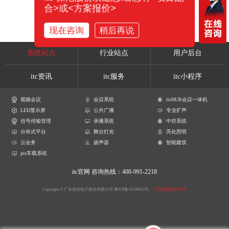
合>或<方案报价>
现在咨询
稍后再说
系统站点
行业站点
用户后台
itc资讯
itc服务
itc小程序
视频会议
会议系统
itcHUB会议一体机
LED显示屏
公共广播
专业扩声
信号传输管理
录播系统
中控系统
分布式平台
舞台灯光
亮化照明
云会务
扬声器
智能建筑
pis车载系统
itc官网
咨询热线：400-991-2218
Copyright © 广东保伦电子股份有限公司
粤ICP备16106620号
产品参数解释声明