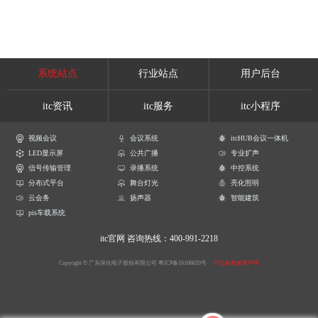
系统站点
行业站点
用户后台
itc资讯
itc服务
itc小程序
视频会议
会议系统
itcHUB会议一体机
LED显示屏
公共广播
专业扩声
信号传输管理
录播系统
中控系统
分布式平台
舞台灯光
亮化照明
云会务
扬声器
智能建筑
pis车载系统
itc官网
咨询热线：400-991-2218
Copyright © 广东保伦电子股份有限公司
粤ICP备16106620号
产品参数解释声明