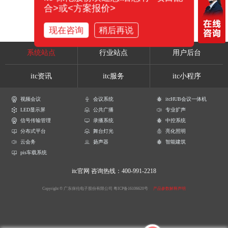
合>或<方案报价>
现在咨询
稍后再说
系统站点
行业站点
用户后台
itc资讯
itc服务
itc小程序
视频会议
会议系统
itcHUB会议一体机
LED显示屏
公共广播
专业扩声
信号传输管理
录播系统
中控系统
分布式平台
舞台灯光
亮化照明
云会务
扬声器
智能建筑
pis车载系统
itc官网
咨询热线：400-991-2218
Copyright © 广东保伦电子股份有限公司
粤ICP备16106620号
产品参数解释声明