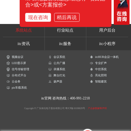
合>或<方案报价>
现在咨询
稍后再说
系统站点
行业站点
用户后台
itc资讯
itc服务
itc小程序
视频会议
会议系统
itcHUB会议一体机
LED显示屏
公共广播
专业扩声
信号传输管理
录播系统
中控系统
分布式平台
舞台灯光
亮化照明
云会务
扬声器
智能建筑
pis车载系统
itc官网
咨询热线：400-991-2218
Copyright © 广东保伦电子股份有限公司
粤ICP备16106620号
产品参数解释声明