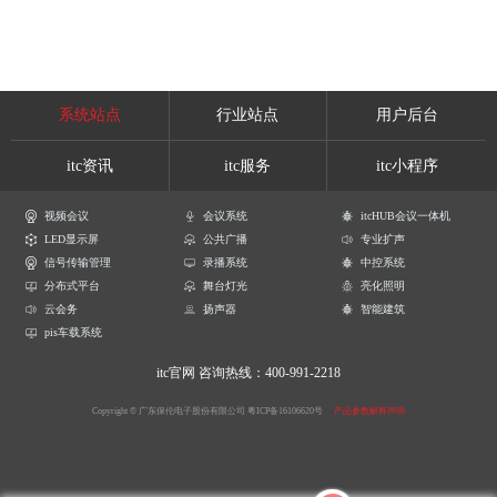
系统站点
行业站点
用户后台
itc资讯
itc服务
itc小程序
视频会议
会议系统
itcHUB会议一体机
LED显示屏
公共广播
专业扩声
信号传输管理
录播系统
中控系统
分布式平台
舞台灯光
亮化照明
云会务
扬声器
智能建筑
pis车载系统
itc官网
咨询热线：400-991-2218
Copyright © 广东保伦电子股份有限公司
粤ICP备16106620号
产品参数解释声明