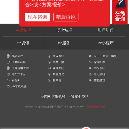
合>或<方案报价>
现在咨询
稍后再说
系统站点
行业站点
用户后台
itc资讯
itc服务
itc小程序
视频会议
会议系统
itcHUB会议一体机
LED显示屏
公共广播
专业扩声
信号传输管理
录播系统
中控系统
分布式平台
舞台灯光
亮化照明
云会务
扬声器
智能建筑
pis车载系统
itc官网
咨询热线：400-991-2218
Copyright © 广东保伦电子股份有限公司
粤ICP备16106620号
产品参数解释声明