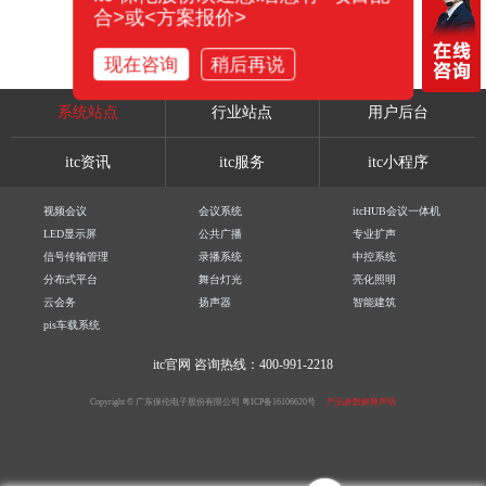
合>或<方案报价>
现在咨询
稍后再说
系统站点
行业站点
用户后台
itc资讯
itc服务
itc小程序
视频会议
会议系统
itcHUB会议一体机
LED显示屏
公共广播
专业扩声
信号传输管理
录播系统
中控系统
分布式平台
舞台灯光
亮化照明
云会务
扬声器
智能建筑
pis车载系统
itc官网
咨询热线：400-991-2218
Copyright © 广东保伦电子股份有限公司
粤ICP备16106620号
产品参数解释声明