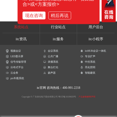
合>或<方案报价>
现在咨询
稍后再说
系统站点
行业站点
用户后台
itc资讯
itc服务
itc小程序
视频会议
会议系统
itcHUB会议一体机
LED显示屏
公共广播
专业扩声
信号传输管理
录播系统
中控系统
分布式平台
舞台灯光
亮化照明
云会务
扬声器
智能建筑
pis车载系统
itc官网
咨询热线：400-991-2218
Copyright © 广东保伦电子股份有限公司
粤ICP备16106620号
产品参数解释声明