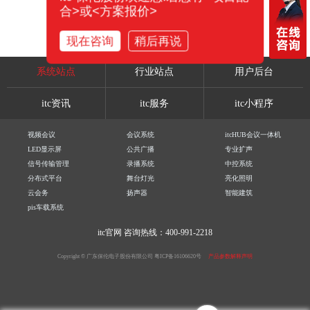
合>或<方案报价>
现在咨询
稍后再说
系统站点
行业站点
用户后台
itc资讯
itc服务
itc小程序
视频会议
会议系统
itcHUB会议一体机
LED显示屏
公共广播
专业扩声
信号传输管理
录播系统
中控系统
分布式平台
舞台灯光
亮化照明
云会务
扬声器
智能建筑
pis车载系统
itc官网
咨询热线：400-991-2218
Copyright © 广东保伦电子股份有限公司
粤ICP备16106620号
产品参数解释声明