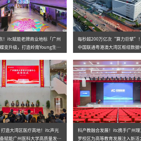
节点！itc赋能老牌商业地标「广州
每秒超200万亿次“算力巨擘”！
蝶变升级，打造岭南Young生活
中国联通粤港澳大湾区枢纽数据
！
智慧办公新标杆，效率狂飙！
㎡！打造大湾区医疗高地！itc声光
科产教融合发展！itc携手广州
备赋能广州医科大学高质量发
罗校区为高等教育发展注入新活