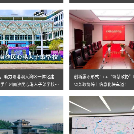
，助力粤港澳大湾区一体化建
创新履职形式！itc“智慧政协
c携手广州南沙民心港人子弟学校高
省某政协跨上信息化快车道！