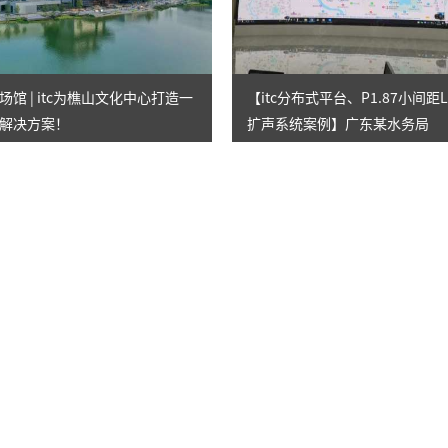
馆 | itc为樵山文化中心打造一
【itc分布式平台、P1.87小间距
解决方案！
扩声系统案例】广东某水务局