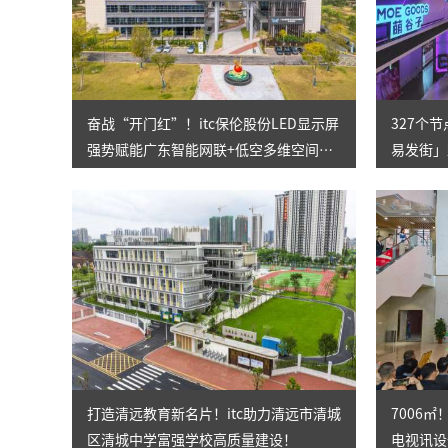
奋战“开门红”！itc保伦股份LED显示屏
327个
强势赋能广东智能网联+低空多维空间
易发街」
（韶关）综合试验区双展厅顺利落地
多元街区
打造清远教育新名片！itc助力清远市清城
7006
区清城中学富强学校高质量建设！
电视讯设