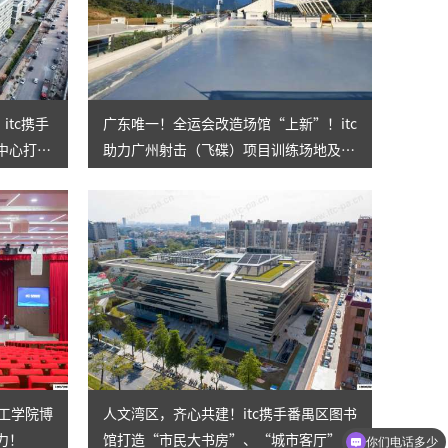
itc携手
广东唯一！全运会改造场馆“上新”！itc
中心打造
助力广州射击（飞碟）项目训练场地及比
赛场地智能化建设！
理工学院博
人文湾区，齐心共建！itc携手番禺区图书
力！
馆打造“市民大书房”、“城市客厅”
你们电话多少