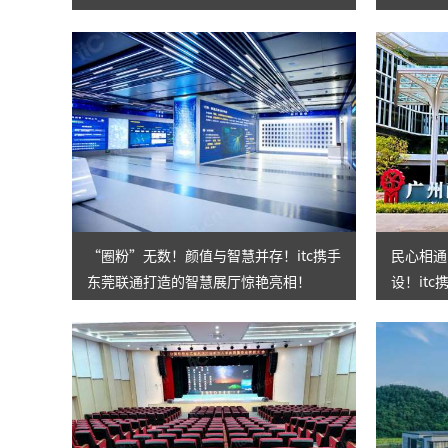
展！
“圈粉”无数！颜值与智慧并存！itc携手
民心相通
东莞联通打造的智慧展厅惊艳亮相！
设！it
质办学！