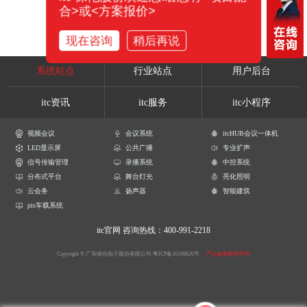
合>或<方案报价>
现在咨询
稍后再说
系统站点
行业站点
用户后台
itc资讯
itc服务
itc小程序
视频会议
会议系统
itcHUB会议一体机
LED显示屏
公共广播
专业扩声
信号传输管理
录播系统
中控系统
分布式平台
舞台灯光
亮化照明
云会务
扬声器
智能建筑
pis车载系统
itc官网
咨询热线：400-991-2218
Copyright © 广东保伦电子股份有限公司
粤ICP备16106620号
产品参数解释声明