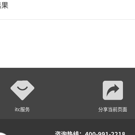
结果
LED柔性屏
LED地砖显示屏
AI智慧LED一体机系统
LED配件
itc服务
分享当前页面
咨询热线：400-991-2218