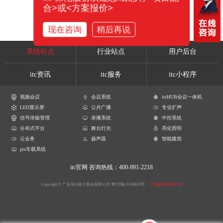
合>或<方案报价>
现在咨询
稍后再说
系统站点
行业站点
用户后台
itc资讯
itc服务
itc小程序
视频会议
会议系统
itcHUB会议一体机
LED显示屏
公共广播
专业扩声
信号传输管理
录播系统
中控系统
分布式平台
舞台灯光
亮化照明
云会务
扬声器
智能建筑
pis车载系统
itc官网
咨询热线：400-991-2218
Copyright © 广东保伦电子股份有限公司
粤ICP备16106620号
产品参数解释声明