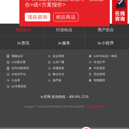
合>或<方案报价>
现在咨询
稍后再说
系统站点
行业站点
用户后台
itc资讯
itc服务
itc小程序
视频会议
会议系统
itcHUB会议一体机
LED显示屏
公共广播
专业扩声
信号传输管理
录播系统
中控系统
分布式平台
舞台灯光
亮化照明
云会务
扬声器
智能建筑
pis车载系统
itc官网
咨询热线：400-991-2218
Copyright © 广东保伦电子股份有限公司
粤ICP备16106620号
产品参数解释声明