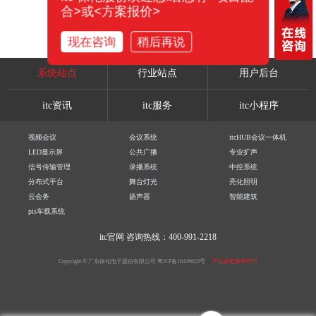
合>或<方案报价>
现在咨询
稍后再说
系统站点
行业站点
用户后台
itc资讯
itc服务
itc小程序
视频会议
会议系统
itcHUB会议一体机
LED显示屏
公共广播
专业扩声
信号传输管理
录播系统
中控系统
分布式平台
舞台灯光
亮化照明
云会务
扬声器
智能建筑
pis车载系统
itc官网
咨询热线：400-991-2218
Copyright © 广东保伦电子股份有限公司
粤ICP备16106620号
产品参数解释声明