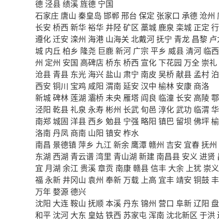
德
泾县
绩溪
旌德
宁国
石家庄
唐山
秦皇岛
邯郸
邢台
保定
张家口
承德
沧州
长安
桥西
新华
裕华
井陉
矿区
藁城
鹿泉
栾城
正定
行
遵化
迁安
滦州
海港
山海关
北戴河
抚宁
青龙
昌黎
卢
城
内丘
柏乡
隆尧
巨鹿
新河
广宗
平乡
威县
清河
临西
州
定州
安国
高碑店
桥东
桥西
宣化
下花园
万全
崇礼
沧县
青县
东光
海兴
盐山
肃宁
南皮
吴桥
献县
孟村
泊
西安
铜川
宝鸡
咸阳
渭南
延安
汉中
榆林
安康
商洛
新城
碑林
莲湖
灞桥
未央
雁塔
阎良
临潼
长安
高陵
鄠
泾阳
乾县
礼泉
永寿
彬州
长武
旬邑
淳化
武功
临渭
华
南郑
城固
洋县
西乡
勉县
宁强
略阳
镇巴
留坝
佛坪
榆
洛南
丹凤
商南
山阳
镇安
柞水
南昌
景德镇
萍乡
九江
新余
鹰潭
赣州
吉安
宜春
抚州
东湖
西湖
青云谱
湾里
青山湖
新建
南昌县
安义
进贤
宜
月湖
余江
贵溪
章贡
南康
赣县
信丰
大余
上犹
崇义
福
永新
井冈山
袁州
奉新
万载
上高
宜丰
靖安
铜鼓
丰
万年
婺源
德兴
沈阳
大连
鞍山
抚顺
本溪
丹东
锦州
营口
阜新
辽阳
盘
和平
沈河
大东
皇姑
铁西
苏家屯
浑南
沈北新区
于洪