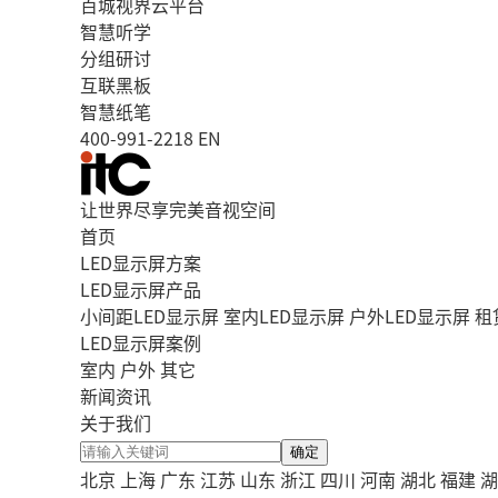
百城视界云平台
智慧听学
分组研讨
互联黑板
智慧纸笔
400-991-2218
EN
让世界尽享完美音视空间
首页
LED显示屏方案
LED显示屏产品
小间距LED显示屏
室内LED显示屏
户外LED显示屏
租
LED显示屏案例
室内
户外
其它
新闻资讯
关于我们
确定
北京
上海
广东
江苏
山东
浙江
四川
河南
湖北
福建
湖