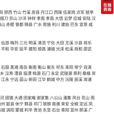
阳
郧西
竹山
竹溪
房县
丹江口
西陵
伍家岗
点军
猇亭
掇刀
京山
沙洋
钟祥
孝南
孝昌
大悟
云梦
应城
安陆
汉
通山
赤壁
曾都
随县
广水
恩施
利川
建始
巴东
宣恩
咸
仙游
梅列
三元
明溪
清流
宁化
大田
尤溪
沙县
将乐
平和
华安
延平
建阳
顺昌
浦城
光泽
松溪
政和
邵武
石鼓
蒸湘
南岳
衡南
衡山
衡东
祁东
耒阳
常宁
双清
乡
汉寿
澧县
临澧
桃源
石门
永定
武陵源
慈利
桑植
资
江永
宁远
蓝山
新田
江华
鹤城
中方
沅陵
辰溪
溆浦
河
固镇
大通
田家庵
谢家集
八公山
潘集
凤台
花山
雨
徽州
歙县
休宁
黟县
祁门
琅琊
南谯
来安
全椒
定远
凤
谯城
涡阳
蒙城
利辛
贵池
东至
石台
青阳
宣州
郎溪
广