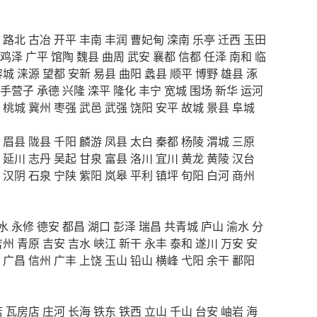
路北
古冶
开平
丰南
丰润
曹妃甸
滦南
乐亭
迁西
玉田
鸡泽
广平
馆陶
魏县
曲周
武安
襄都
信都
任泽
南和
临
容城
涞源
望都
安新
易县
曲阳
蠡县
顺平
博野
雄县
涿
手营子
承德
兴隆
滦平
隆化
丰宁
宽城
围场
新华
运河
桃城
冀州
枣强
武邑
武强
饶阳
安平
故城
景县
阜城
眉县
陇县
千阳
麟游
凤县
太白
秦都
杨陵
渭城
三原
延川
志丹
吴起
甘泉
富县
洛川
宜川
黄龙
黄陵
汉台
汉阴
石泉
宁陕
紫阳
岚皋
平利
镇坪
旬阳
白河
商州
水
永修
德安
都昌
湖口
彭泽
瑞昌
共青城
庐山
渝水
分
吉州
青原
吉安
吉水
峡江
新干
永丰
泰和
遂川
万安
安
广昌
信州
广丰
上饶
玉山
铅山
横峰
弋阳
余干
鄱阳
店
瓦房店
庄河
长海
铁东
铁西
立山
千山
台安
岫岩
海