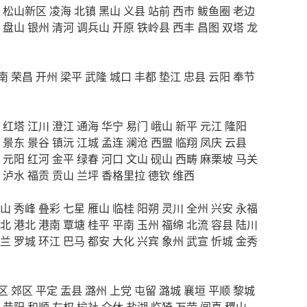
松山新区
凌海
北镇
黑山
义县
站前
西市
鲅鱼圈
老边
盘山
银州
清河
调兵山
开原
铁岭县
西丰
昌图
双塔
龙
南
荣昌
开州
梁平
武隆
城口
丰都
垫江
忠县
云阳
奉节
红塔
江川
澄江
通海
华宁
易门
峨山
新平
元江
隆阳
景东
景谷
镇沅
江城
孟连
澜沧
西盟
临翔
凤庆
云县
元阳
红河
金平
绿春
河口
文山
砚山
西畴
麻栗坡
马关
泸水
福贡
贡山
兰坪
香格里拉
德钦
维西
山
秀峰
叠彩
七星
雁山
临桂
阳朔
灵川
全州
兴安
永福
北
港北
港南
覃塘
桂平
平南
玉州
福绵
北流
容县
陆川
兰
罗城
环江
巴马
都安
大化
兴宾
象州
武宣
忻城
金秀
区
郊区
平定
盂县
潞州
上党
屯留
潞城
襄垣
平顺
黎城
昔阳
和顺
左权
榆社
介休
盐湖
临猗
万荣
闻喜
稷山