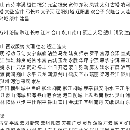
山
南芬
本溪
桓仁
振兴
元宝
振安
宽甸
东港
凤城
太和
古塔
凌河
塔
文圣
宏伟
弓长岭
太子河
辽阳灯塔
辽阳县
双台子
兴隆台
大洼
兴城
绥中
建昌
万州
涪陵
黔江
长寿
江津
合川
永川
南川
綦江
大足
璧山
铜梁
潼
山
西双版纳
大理
德宏
怒江
迪庆
明
禄劝
寻甸
安宁
麒麟
沾益
马龙
陆良
师宗
罗平
富源
会泽
宣威
江
镇雄
彝良
威信
水富
古城
玉龙
永胜
华坪
宁蒗
思茅
宁洱
墨江
姚
永仁
元谋
武定
禄丰
个旧
开远
蒙自
弥勒
屏边
建水
石屏
泸西
渡
南涧
巍山
永平
云龙
洱源
剑川
鹤庆
芒市
瑞丽
梁河
盈江
陇川
贺州
河池
来宾
崇左
宾阳
横州
城中
鱼峰
柳北
柳南
柳江
柳城
鹿寨
融安
融水
三江
象
县
蒙山
海城
银海
铁山港
合浦
港口
防城
上思
钦南
钦北
灵山
浦
林
隆林
八步
平桂
昭平
钟山
富川
金城江
宜州
南丹
天峨
凤山
东
梁
古交
平城
云冈
新荣
云州
阳高
天镇
广灵
灵丘
浑源
左云
城区
矿
水
朔城
平鲁
山阴
应县
右玉
怀仁
榆次
太谷
祁县
平遥
灵石
寿阳