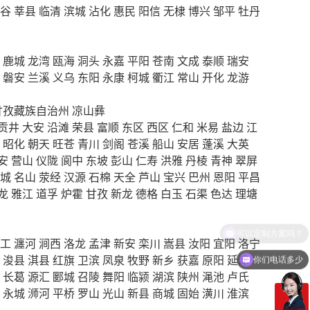
谷
莘县
临清
滨城
沾化
惠民
阳信
无棣
博兴
邹平
牡丹
鹿城
龙湾
瓯海
洞头
永嘉
平阳
苍南
文成
泰顺
瑞安
磐安
兰溪
义乌
东阳
永康
柯城
衢江
常山
开化
龙游
甘孜藏族自治州
凉山彝
贡井
大安
沿滩
荣县
富顺
东区
西区
仁和
米易
盐边
江
昭化
朝天
旺苍
青川
剑阁
苍溪
船山
安居
蓬溪
大英
安
营山
仪陇
阆中
东坡
彭山
仁寿
洪雅
丹棱
青神
翠屏
城
名山
荥经
汉源
石棉
天全
芦山
宝兴
巴州
恩阳
平昌
龙
雅江
道孚
炉霍
甘孜
新龙
德格
白玉
石渠
色达
理塘
工
瀍河
涧西
洛龙
孟津
新安
栾川
嵩县
汝阳
宜阳
洛宁
浚县
淇县
红旗
卫滨
凤泉
牧野
新乡
获嘉
原阳
延津
你们电话多少
长葛
源汇
郾城
召陵
舞阳
临颍
湖滨
陕州
渑池
卢氏
永城
浉河
平桥
罗山
光山
新县
商城
固始
潢川
淮滨