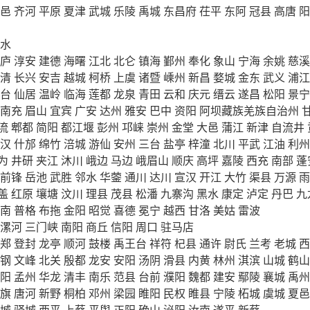
邑
齐河
平原
夏津
武城
乐陵
禹城
东昌府
茌平
东阿
冠县
高唐
阳
水
庐
淳安
建德
海曙
江北
北仑
镇海
鄞州
奉化
象山
宁海
余姚
慈溪
清
长兴
安吉
越城
柯桥
上虞
诸暨
嵊州
新昌
婺城
金东
武义
浦江
台
仙居
温岭
临海
莲都
龙泉
青田
云和
庆元
缙云
遂昌
松阳
景宁
南充
眉山
宜宾
广安
达州
雅安
巴中
资阳
阿坝藏族羌族自治州
流
郫都
简阳
都江堰
彭州
邛崃
崇州
金堂
大邑
蒲江
新津
自流井
汉
什邡
绵竹
涪城
游仙
安州
三台
盐亭
梓潼
北川
平武
江油
利州
为
井研
夹江
沐川
峨边
马边
峨眉山
顺庆
高坪
嘉陵
西充
南部
蓬
前锋
岳池
武胜
邻水
华蓥
通川
达川
宣汉
开江
大竹
渠县
万源
雨
盖
红原
壤塘
汶川
理县
茂县
松潘
九寨沟
黑水
康定
泸定
丹巴
九
南
普格
布拖
金阳
昭觉
喜德
冕宁
越西
甘洛
美姑
雷波
漯河
三门峡
南阳
商丘
信阳
周口
驻马店
郑
登封
龙亭
顺河
鼓楼
禹王台
祥符
杞县
通许
尉氏
兰考
老城
西
钢
文峰
北关
殷都
龙安
安阳
汤阴
滑县
内黄
林州
淇滨
山城
鹤山
阳
孟州
华龙
清丰
南乐
范县
台前
濮阳
魏都
建安
鄢陵
襄城
禹州
旗
唐河
新野
桐柏
邓州
梁园
睢阳
民权
睢县
宁陵
柘城
虞城
夏邑
城
驿城
西平
上蔡
平舆
正阳
确山
泌阳
汝南
遂平
新蔡