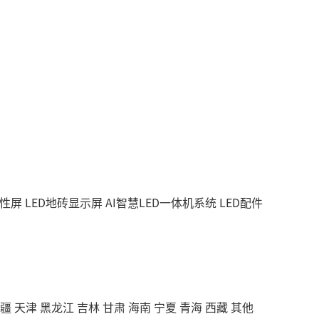
柔性屏
LED地砖显示屏
AI智慧LED一体机系统
LED配件
疆
天津
黑龙江
吉林
甘肃
海南
宁夏
青海
西藏
其他