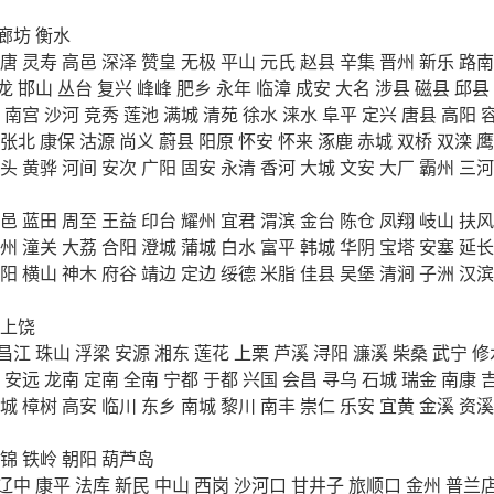
廊坊
衡水
唐
灵寿
高邑
深泽
赞皇
无极
平山
元氏
赵县
辛集
晋州
新乐
路南
龙
邯山
丛台
复兴
峰峰
肥乡
永年
临漳
成安
大名
涉县
磁县
邱县
南宫
沙河
竞秀
莲池
满城
清苑
徐水
涞水
阜平
定兴
唐县
高阳
张北
康保
沽源
尚义
蔚县
阳原
怀安
怀来
涿鹿
赤城
双桥
双滦
鹰
头
黄骅
河间
安次
广阳
固安
永清
香河
大城
文安
大厂
霸州
三河
邑
蓝田
周至
王益
印台
耀州
宜君
渭滨
金台
陈仓
凤翔
岐山
扶风
州
潼关
大荔
合阳
澄城
蒲城
白水
富平
韩城
华阴
宝塔
安塞
延长
阳
横山
神木
府谷
靖边
定边
绥德
米脂
佳县
吴堡
清涧
子洲
汉滨
上饶
昌江
珠山
浮梁
安源
湘东
莲花
上栗
芦溪
浔阳
濂溪
柴桑
武宁
修
安远
龙南
定南
全南
宁都
于都
兴国
会昌
寻乌
石城
瑞金
南康
城
樟树
高安
临川
东乡
南城
黎川
南丰
崇仁
乐安
宜黄
金溪
资溪
锦
铁岭
朝阳
葫芦岛
辽中
康平
法库
新民
中山
西岗
沙河口
甘井子
旅顺口
金州
普兰