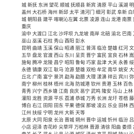
城
新抚
东洲
望花
顺城
抚顺县
新宾
清原
平山
溪湖
明
盖州
大石桥
海州
新邱
太平
清河门
细河
彰武
阜新
白
城
朝阳县
建平
喀喇沁左翼
北票
凌源
连山
龙港
南票
重庆
渝中
大渡口
江北
沙坪坝
九龙坡
南岸
北碚
渝北
巴南
巫山
巫溪
石柱
秀山
酉阳
彭水
昆明
曲靖
玉溪
保山
昭通
丽江
普洱
临沧
楚雄
红河
文
五华
盘龙
官渡
西山
东川
呈贡
晋宁
富民
宜良
石林
嵩
施甸
腾冲
龙陵
昌宁
昭阳
鲁甸
巧家
盐津
大关
永善
绥
永德
镇康
双江
耿马
沧源
楚雄
双柏
牟定
南华
姚安
大
丘北
广南
富宁
景洪
勐海
勐腊
大理
漾濞
祥云
宾川
弥
南宁
柳州
桂林
梧州
北海
防城港
钦州
贵港
玉林
百色
青秀
兴宁
西乡塘
江南
良庆
邕宁
武鸣
隆安
马山
上林
灌阳
龙胜
资源
平乐
荔浦
恭城
万秀
长洲
龙圩
苍梧
藤
博白
右江
田阳
田东
平果
德保
那坡
凌云
乐业
田林
西
江州
扶绥
宁明
龙州
大新
天等
太原
大同
阳泉
长治
晋城
朔州
晋中
运城
忻州
临汾
吕
小店
迎泽
杏花岭
尖草坪
万柏林
晋源
清徐
阳曲
娄烦
壶关
长子
武乡
沁县
沁源
城区
泽州
高平
阳城
陵川
沁