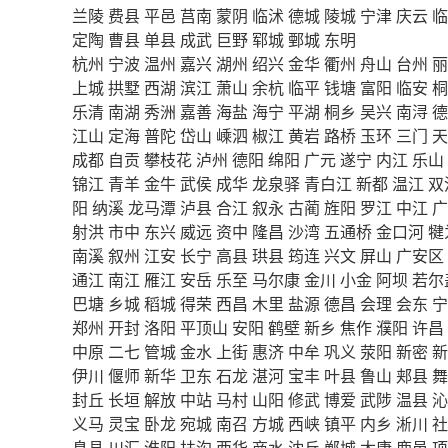
兰陵
费县
平邑
莒南
蒙阴
临沭
德城
陵城
宁津
庆云
临
定陶
曹县
单县
成武
巨野
郓城
鄄城
东明
杭州
宁波
温州
嘉兴
湖州
绍兴
金华
衢州
舟山
台州
丽
上城
拱墅
西湖
滨江
萧山
余杭
临平
钱塘
富阳
临安
桐
乐清
南湖
秀洲
嘉善
海盐
海宁
平湖
桐乡
吴兴
南浔
德
江山
定海
普陀
岱山
嵊泗
椒江
黄岩
路桥
玉环
三门
天
成都
自贡
攀枝花
泸州
德阳
绵阳
广元
遂宁
内江
乐山
锦江
青羊
金牛
武侯
成华
龙泉驿
青白江
新都
温江
双
阳
纳溪
龙马潭
泸县
合江
叙永
古蔺
旌阳
罗江
中江
广
射洪
市中
东兴
威远
资中
隆昌
沙湾
五通桥
金口河
犍
南溪
叙州
江安
长宁
高县
珙县
筠连
兴文
屏山
广安区
通江
南江
雁江
安岳
乐至
马尔康
金川
小金
阿坝
若尔
巴塘
乡城
稻城
得荣
西昌
木里
盐源
德昌
会理
会东
宁
郑州
开封
洛阳
平顶山
安阳
鹤壁
新乡
焦作
濮阳
许昌
中原
二七
管城
金水
上街
惠济
中牟
巩义
荥阳
新密
新
伊川
偃师
新华
卫东
石龙
湛河
宝丰
叶县
鲁山
郏县
舞
封丘
长垣
解放
中站
马村
山阳
修武
博爱
武陟
温县
沁
义马
灵宝
卧龙
宛城
南召
方城
西峡
镇平
内乡
淅川
社
息县
川汇
淮阳
扶沟
西华
商水
沈丘
郸城
太康
鹿邑
项