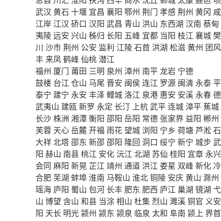
武汉
黄石
十堰
宜昌
襄阳
鄂州
荆门
孝感
荆州
黄冈
咸
江岸
江汉
硚口
汉阳
武昌
青山
洪山
东西湖
汉南
蔡甸
夷陵
远安
兴山
秭归
长阳
五峰
宜都
当阳
枝江
襄城
樊
川
沙市
荆州
公安
监利
江陵
石首
洪湖
松滋
黄州
团风
丰
来凤
鹤峰
仙桃
潜江
福州
厦门
莆田
三明
泉州
漳州
南平
龙岩
宁德
鼓楼
台江
仓山
马尾
晋安
闽侯
连江
罗源
闽清
永泰
平
泰宁
建宁
永安
丰泽
鲤城
洛江
泉港
惠安
安溪
永春
德
武夷山
建瓯
新罗
永定
长汀
上杭
武平
连城
漳平
蕉城
长沙
株洲
湘潭
衡阳
邵阳
岳阳
常德
张家界
益阳
郴州
芙蓉
天心
岳麓
开福
雨花
望城
浏阳
宁乡
荷塘
芦淞
石
大祥
北塔
邵东
新邵
邵阳
隆回
洞口
绥宁
新宁
城步
武
阳
赫山
南县
桃江
安化
沅江
北湖
苏仙
桂阳
宜章
永兴
会同
麻阳
新晃
芷江
靖州
通道
洪江
娄星
双峰
新化
冷
合肥
芜湖
蚌埠
淮南
马鞍山
淮北
铜陵
安庆
黄山
滁州
瑶海
庐阳
蜀山
包河
长丰
肥东
肥西
庐江
巢湖
镜湖
弋
山
博望
含山
和县
当涂
相山
杜集
烈山
濉溪
铜官
义安
阳
天长
明光
颍州
颍东
颍泉
临泉
太和
阜南
颍上
界首