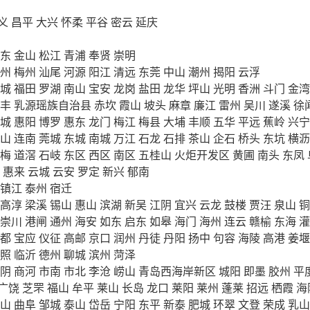
义
昌平
大兴
怀柔
平谷
密云
延庆
东
金山
松江
青浦
奉贤
崇明
州
梅州
汕尾
河源
阳江
清远
东莞
中山
潮州
揭阳
云浮
城
福田
罗湖
南山
宝安
龙岗
盐田
龙华
坪山
光明
香洲
斗门
金湾
丰
乳源瑶族自治县
赤坎
霞山
坡头
麻章
廉江
雷州
吴川
遂溪
徐
城
惠阳
博罗
惠东
龙门
梅江
梅县
大埔
丰顺
五华
平远
蕉岭
兴宁
山
连南
莞城
东城
南城
万江
石龙
石排
茶山
企石
桥头
东坑
横沥
梅
道滘
石岐
东区
西区
南区
五桂山
火炬开发区
黄圃
南头
东凤
惠来
云城
云安
罗定
新兴
郁南
镇江
泰州
宿迁
高淳
梁溪
锡山
惠山
滨湖
新吴
江阴
宜兴
云龙
鼓楼
贾汪
泉山
铜
崇川
港闸
通州
海安
如东
启东
如皋
海门
海州
连云
赣榆
东海
灌
都
宝应
仪征
高邮
京口
润州
丹徒
丹阳
扬中
句容
海陵
高港
姜堰
照
临沂
德州
聊城
滨州
菏泽
阴
商河
市南
市北
李沧
崂山
青岛西海岸新区
城阳
即墨
胶州
平
广饶
芝罘
福山
牟平
莱山
长岛
龙口
莱阳
莱州
蓬莱
招远
栖霞
海
山
曲阜
邹城
泰山
岱岳
宁阳
东平
新泰
肥城
环翠
文登
荣成
乳山