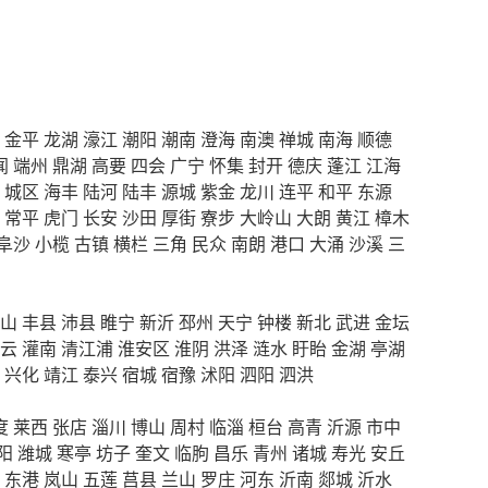
金平
龙湖
濠江
潮阳
潮南
澄海
南澳
禅城
南海
顺德
闻
端州
鼎湖
高要
四会
广宁
怀集
封开
德庆
蓬江
江海
城区
海丰
陆河
陆丰
源城
紫金
龙川
连平
和平
东源
常平
虎门
长安
沙田
厚街
寮步
大岭山
大朗
黄江
樟木
阜沙
小榄
古镇
横栏
三角
民众
南朗
港口
大涌
沙溪
三
山
丰县
沛县
睢宁
新沂
邳州
天宁
钟楼
新北
武进
金坛
云
灌南
清江浦
淮安区
淮阴
洪泽
涟水
盱眙
金湖
亭湖
兴化
靖江
泰兴
宿城
宿豫
沭阳
泗阳
泗洪
度
莱西
张店
淄川
博山
周村
临淄
桓台
高青
沂源
市中
阳
潍城
寒亭
坊子
奎文
临朐
昌乐
青州
诸城
寿光
安丘
东港
岚山
五莲
莒县
兰山
罗庄
河东
沂南
郯城
沂水