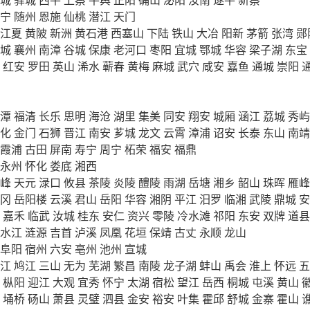
宁
随州
恩施
仙桃
潜江
天门
江夏
黄陂
新洲
黄石港
西塞山
下陆
铁山
大冶
阳新
茅箭
张湾
郧
城
襄州
南漳
谷城
保康
老河口
枣阳
宜城
鄂城
华容
梁子湖
东宝
红安
罗田
英山
浠水
蕲春
黄梅
麻城
武穴
咸安
嘉鱼
通城
崇阳
潭
福清
长乐
思明
海沧
湖里
集美
同安
翔安
城厢
涵江
荔城
秀屿
化
金门
石狮
晋江
南安
芗城
龙文
云霄
漳浦
诏安
长泰
东山
南靖
霞浦
古田
屏南
寿宁
周宁
柘荣
福安
福鼎
永州
怀化
娄底
湘西
峰
天元
渌口
攸县
茶陵
炎陵
醴陵
雨湖
岳塘
湘乡
韶山
珠晖
雁峰
冈
岳阳楼
云溪
君山
岳阳
华容
湘阴
平江
汨罗
临湘
武陵
鼎城
安
嘉禾
临武
汝城
桂东
安仁
资兴
零陵
冷水滩
祁阳
东安
双牌
道县
水江
涟源
吉首
泸溪
凤凰
花垣
保靖
古丈
永顺
龙山
阜阳
宿州
六安
亳州
池州
宣城
江
鸠江
三山
无为
芜湖
繁昌
南陵
龙子湖
蚌山
禹会
淮上
怀远
五
枞阳
迎江
大观
宜秀
怀宁
太湖
宿松
望江
岳西
桐城
屯溪
黄山
埇桥
砀山
萧县
灵璧
泗县
金安
裕安
叶集
霍邱
舒城
金寨
霍山