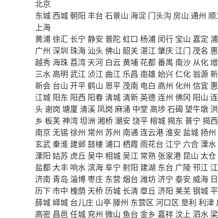
北京
东城
西城
朝阳
丰台
石景山
海淀
门头沟
房山
通州
顺
上海
黄浦
徐汇
长宁
静安
普陀
虹口
杨浦
闵行
宝山
嘉定
浦
广州
深圳
珠海
汕头
佛山
韶关
湛江
肇庆
江门
茂名
惠
越秀
海珠
荔湾
天河
白云
黄埔
花都
番禺
南沙
从化
增
三水
高明
武江
浈江
曲江
乐昌
南雄
始兴
仁化
翁源
新
新会
台山
开平
鹤山
恩平
茂南
电白
高州
化州
信宜
惠
江城
阳东
阳西
阳春
清城
清新
英德
连州
佛冈
阳山
连
头
谢岗
塘厦
清溪
凤岗
麻涌
中堂
高埗
石碣
望牛墩
洪
乡
板芙
神湾
坦洲
湘桥
潮安
饶平
榕城
揭东
普宁
揭西
南京
无锡
徐州
常州
苏州
南通
连云港
淮安
盐城
扬州
玄武
秦淮
建邺
鼓楼
浦口
栖霞
雨花台
江宁
六合
溧水
溧阳
姑苏
虎丘
吴中
相城
吴江
常熟
张家港
昆山
太仓
盐都
大丰
响水
滨海
阜宁
射阳
建湖
东台
广陵
邗江
江
济南
青岛
淄博
枣庄
东营
烟台
潍坊
济宁
泰安
威海
日
历下
市中
槐荫
天桥
历城
长清
章丘
济阳
莱芜
钢城
平
薛城
峄城
台儿庄
山亭
滕州
东营区
河口区
垦利
利津
高密
昌邑
任城
兖州
微山
鱼台
金乡
嘉祥
汶上
泗水
梁